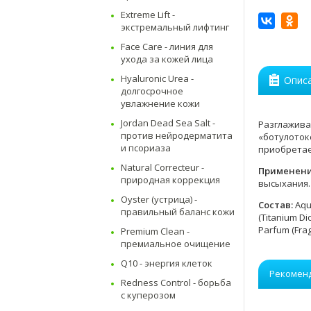
Extreme Lift -
экстремальный лифтинг
Face Care - линия для
ухода за кожей лица
Hyaluronic Urea -
Опис
долгосрочное
увлажнение кожи
Jordan Dead Sea Salt -
Разглажива
против нейродерматита
«ботулоток
и псориаза
приобретае
Natural Correcteur -
Применен
природная коррекция
высыхания.
Oyster (устрица) -
Состав:
Aqua
правильный баланс кожи
(Titanium Di
Parfum (Fra
Premium Clean -
премиальное очищение
Q10 - энергия клеток
Рекомен
Redness Control - борьба
с куперозом