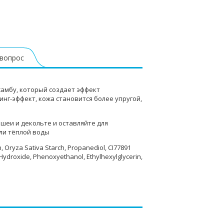
 вопрос
жамбу, который создает эффект
нг-эффект, кожа становится более упругой,
 шеи и декольте и оставляйте для
или тёплой воды
, Oryza Sativa Starch, Propanediol, CI77891
 Hydroxide, Phenoxyethanol, Ethylhexylglycerin,