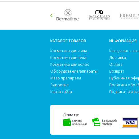
КАТАЛОГ ТОВАРОВ
ИНФОРМАЦИЯ
Косметика для лица
Как сделать зак
Косметика для тела
Доставка
Косметика для волос
Оплата
Оборудование/аппараты
Возврат
Мезо препараты
Публичная офе
Здоровье
Политика обра
Карта сайта
Подписаться на
Оплата: