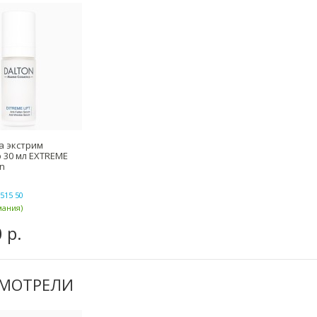
а экстрим
 30 мл EXTREME
on
515 50
мания)
 р.
СМОТРЕЛИ