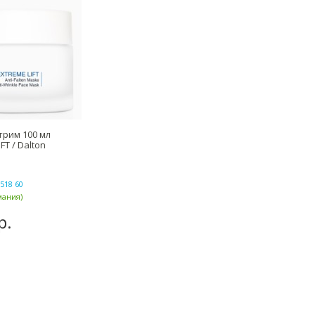
трим 100 мл
FT / Dalton
518 60
мания)
р.