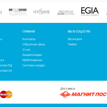
ГЛАВНАЯ
МЫ В СОЦСЕТЯХ
аз
Контакты
Вконтакте
Обратная связь
Twitter
О нас
Акции/скидки
рта
NEW/Новинки
ботки ПД
Система скидок
 новости
Доставка: