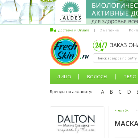
Доставка и Оплата
|
О магазине
|
Конт
ЗАКАЗ О
ЛИЦО
ВОЛОСЫ
ТЕЛО
A
B
C
D
Бренды по алфавиту:
Fresh Skin
>
МАСКА