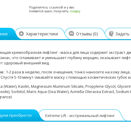
Поделитесь ссылкой и у вас
появится шанс получить
скидку
ание
Характеристики
Отзывы (
0
)
Задать
ющая кремообразная лифтинг - маска для лица содержит экстракт д
сина», что сглаживает и уменьшает глубину морщин, оказывает лифти
т здоровый внешний вид.
ие:
1-2 раза в неделю, после очищения, тонко наносите на кожу лица,
 Спустя 5-10 минут смывайте маску с помощью косметических губок 
 (Water), Kaolin, Magnesium Aluminum Silicate, Propylene Glycol, Glycerin
oxide), Sorbitol, Maris Aqua (Sea Water), Acmella Oleracea Extract, Sodium
grance)
дуем приобрести
Extreme Lift - экстремальный лифтинг