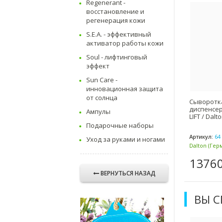
Regenerant -
восстановление и
регенерация кожи
S.E.A. - эффективный
активатор работы кожи
Soul - лифтинговый
эффект
Sun Care -
инновационная защита
от солнца
Сыворотк
диспенсер
Ампулы
LIFT / Dalt
Подарочные наборы
Артикул:
64 
Уход за руками и ногами
Dalton (Гер
13760
ВЕРНУТЬСЯ НАЗАД
ВЫ 