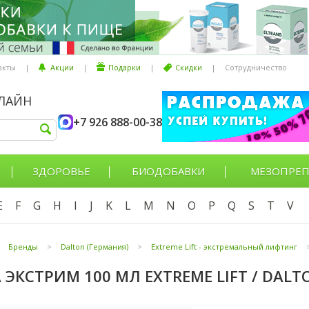
акты
|
Акции
|
Подарки
|
Скидки
|
Сотрудничество
НЛАЙН
+7 926 888-00-38
ЗДОРОВЬЕ
БИОДОБАВКИ
МЕЗОПРЕП
E
F
G
H
I
J
K
L
M
N
O
P
Q
S
T
V
Бренды
>
Dalton (Германия)
>
Extreme Lift - экстремальный лифтинг
 ЭКСТРИМ 100 МЛ EXTREME LIFT / DALT