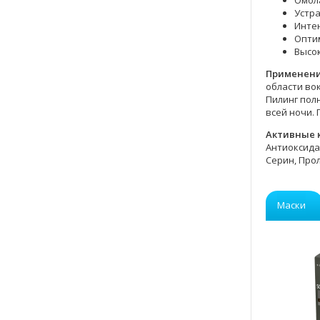
Омол
Устра
Инте
Опти
Высок
Применен
области во
Пилинг пол
всей ночи.
Активные 
Антиоксида
Серин, Прол
Маски