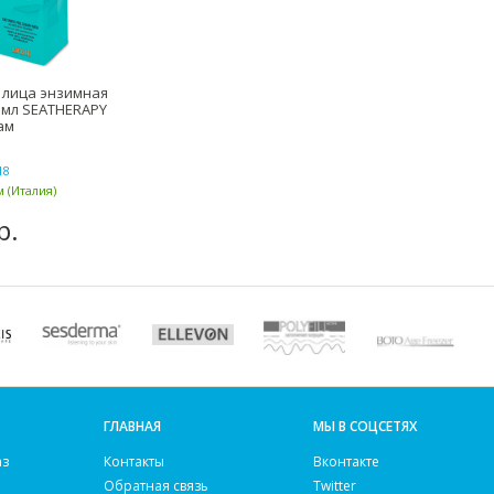
 лица энзимная
 мл SEATHERAPY
ам
18
 (Италия)
р.
ГЛАВНАЯ
МЫ В СОЦСЕТЯХ
аз
Контакты
Вконтакте
Обратная связь
Twitter