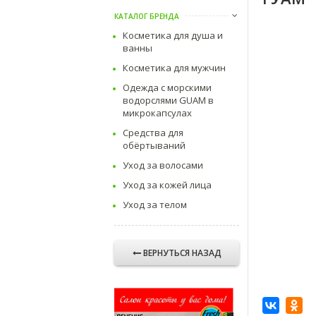
КАТАЛОГ БРЕНДА
Косметика для душа и
ванны
Косметика для мужчин
Одежда с морскими
водорслями GUAM в
микрокапсулах
Средства для
обёртываний
Уход за волосами
Уход за кожей лица
Уход за телом
ВЕРНУТЬСЯ НАЗАД