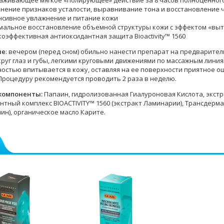
аживающее мягкое «полирующее» действие за 8 часов полноценного 
нение признаков усталости, выравнивание тона и восстановление 
нсивное увлажнение и питание кожи
мальное восстановление объемной структуры кожи с эффектом «вы
оэффективная антиоксидантная защита Bioactivity™ 1560
ие
: вечером (перед сном) обильно нанести препарат на предварите
круг глаз и губы, легкими круговыми движениями по массажным линия
ностью впитывается в кожу, оставляя на ее поверхности приятное 
 Процедуру рекомендуется проводить 2 раза в неделю.
компоненты:
Папаин, гидролизованная Гиалуроновая Кислота, экстр
нтный комплекс BIOACTIVITY™ 1560 (экстракт Ламинарии), Трансдерм
ин), органическое масло Карите.