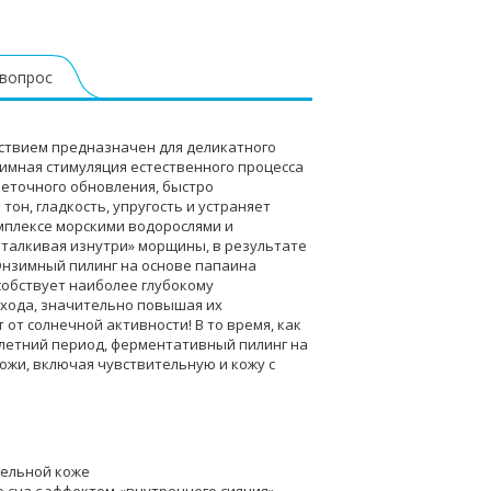
 вопрос
твием предназначен для деликатного
зимная стимуляция естественного процесса
леточного обновления, быстро
он, гладкость, упругость и устраняет
омплексе морскими водорослями и
талкивая изнутри» морщины, в результате
Энзимный пилинг на основе папаина
собствует наиболее глубокому
хода, значительно повышая их
от солнечной активности! В то время, как
летний период, ферментативный пилинг на
ожи, включая чувствительную и кожу с
тельной коже