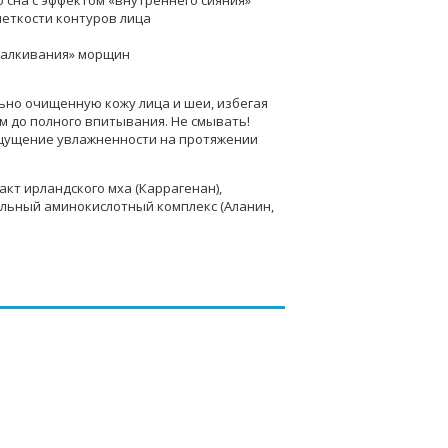
сна с эффектом «внутреннего сияния»
четкости контуров лица
талкивания» морщин
льно очищенную кожу лица и шеи, избегая
м до полного впитывания. Не смывать!
ощущение увлажненности на протяжении
акт ирландского мха (Каррагенан),
альный аминокислотный комплекс (Аланин,