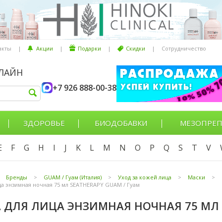
акты
|
Акции
|
Подарки
|
Скидки
|
Сотрудничество
НЛАЙН
+7 926 888-00-38
ЗДОРОВЬЕ
БИОДОБАВКИ
МЕЗОПРЕП
E
F
G
H
I
J
K
L
M
N
O
P
Q
S
T
V
Бренды
>
GUAM / Гуам (Италия)
>
Уход за кожей лица
>
Маски
>
ца энзимная ночная 75 мл SEATHERAPY GUAM / Гуам
 ДЛЯ ЛИЦА ЭНЗИМНАЯ НОЧНАЯ 75 МЛ 