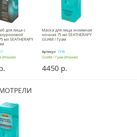
аб для лица с
Маска для лица энзимная
иалуроновой
ночная 75 мл SEATHERAPY
75 мл SEATHERAPY
GUAM / Гуам
ам
17
Артикул:
1318
 (Италия)
GUAM / Гуам (Италия)
р.
4450 р.
СМОТРЕЛИ