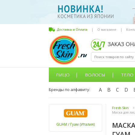
Доставка и Оплата
|
О магазине
|
Конт
ЗАКАЗ О
ЛИЦО
ВОЛОСЫ
ТЕЛО
A
B
C
D
Бренды по алфавиту:
Fresh Skin
>
Маска для ли
МАСКА
GUAM / Гуам (Италия)
ГУАМ