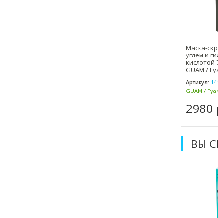
Маска-скр
углем и г
кислотой 
GUAM / Гу
Артикул:
14
GUAM / Гуам
2980 
ВЫ 