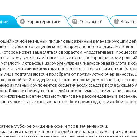
ание
Характеристики
Отзывы (
0
)
Задать
щий ночной энзимный пилинг с выраженным регенерирующим дейс
ного глубокого очищения кожи во время ночного отдыха. Мягкая эн
 которое может замедляться с возрастом, «подстегивает» процесс к
ивает кожу, уменьшает пигментные пятна, возвращает коже ровный т
 усталости и стресса. Низкомолекулярная гиалуроновая кислота в к
рмальными аминокислотами восполняют потерю влаги в тканях, «вы
ры лица подтягиваются и приобретают пружинистую очерченность. 
т» роговой слой эпидермиса, повышая проницаемость кожи, что спо
нию активных компонентов косметических средств последующего у
сть. Важное преимущество – действие энзимного пилинга не зависит 
о кислотных и ретиноловых пилингов не рекомендованы в весенне-
аина может быть использован в любое время года, при любом типе к
атное глубокое очищение кожи и пор в течение ночи.
имальная атравматичность воздействия папаина даже при чувстви