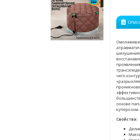
Опис
Омолаживаю
атравматич
шелушения,
восстанавл
проявления
трансэпиде
чего конту
«разрыхляе
проникнове
эффективно
большинств
основе пап
куперозом.
Свойства:
Делик
Макс