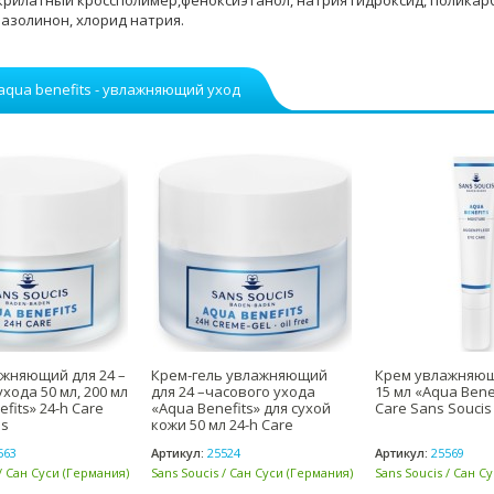
 акрилатный кроссполимер,феноксиэтанол, натрия гидроксид, поликар
азолинон, хлорид натрия.
 aqua benefits - увлажняющий уход
жняющий для 24 –
Крем-гель увлажняющий
Крем увлажняющ
хода 50 мл, 200 мл
для 24 –часового ухода
15 мл «Aqua Bene
fits» 24-h Care
«Aqua Benefits» для сухой
Care Sans Soucis
is
кожи 50 мл 24-h Care
563
Артикул:
25524
Артикул:
25569
 / Сан Суси (Германия)
Sans Soucis / Сан Суси (Германия)
Sans Soucis / Сан С