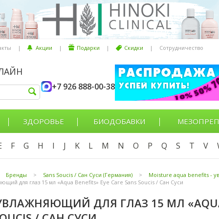
акты
|
Акции
|
Подарки
|
Скидки
|
Сотрудничество
НЛАЙН
+7 926 888-00-38
ЗДОРОВЬЕ
БИОДОБАВКИ
МЕЗОПРЕП
E
F
G
H
I
J
K
L
M
N
O
P
Q
S
T
V
Бренды
>
Sans Soucis / Сан Суси (Германия)
>
Moisture aqua benefits -
щий для глаз 15 мл «Aqua Benefits» Eye Care Sans Soucis / Сан Суси
УВЛАЖНЯЮЩИЙ ДЛЯ ГЛАЗ 15 МЛ «AQUA 
OUCIS / САН СУСИ