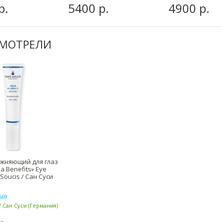
р.
5400 р.
4900 р.
СМОТРЕЛИ
жняющий для глаз
a Benefits» Eye
Soucis / Сан Суси
569
 / Сан Суси (Германия)