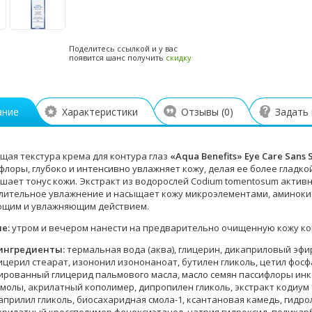
Поделитесь ссылкой и у вас
появится шанс получить
скидку
ание
Характеристики
Отзывы (
0
)
Задать
ющая текстура крема для контура глаз
«Aqua Benefits» Eye Care Sans S
флоры, глубоко и интенсивно увлажняет кожу, делая ее более гладк
ышает тонус кожи. Экстракт из водорослей Codium tomentosum актив
лительное увлажнение и насыщает кожу микроэлементами, аминоки
ющим и увлажняющим действием.
ие:
утром и вечером нанести на предварительно очищенную кожу кон
ингредиенты:
термальная вода (аква), глицерин, дикаприловый эфир
ицерил стеарат, изононил изононаноат, бутилен гликоль, цетил фосф
ированный глицерид пальмового масла, масло семян пассифлоры инк
смолы, акрилатный кополимер, дипропилен гликоль, экстракт кодиум
априлил гликоль, биосахаридная смола-1, ксантановая камедь, гидро