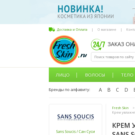
Доставка и Оплата
|
О магазине
|
Конт
ЗАКАЗ О
ЛИЦО
ВОЛОСЫ
ТЕЛО
A
B
C
D
Бренды по алфавиту:
Fresh Skin
>
Крем увлажняю
КРЕМ 
Sans Soucis / Сан Суси
SANS S