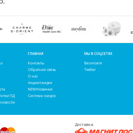
р.
ГЛАВНАЯ
МЫ В СОЦСЕТЯХ
аз
Контакты
Вконтакте
Обратная связь
Twitter
О нас
Акции/скидки
рта
NEW/Новинки
ботки ПД
Система скидок
 новости
Доставка: