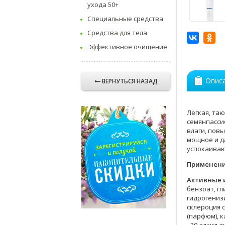
ухода 50+
Специальные средства
Средства для тела
Эффективное очищение
Опис
ВЕРНУТЬСЯ НАЗАД
Легкая, та
семянпасси
влаги, пов
мощное и д
успокаива
Применен
Активные 
бензоат, гл
гидрогениз
склероция 
(парфюм), к