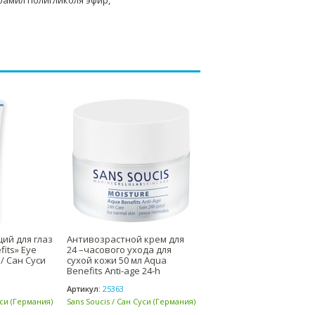
бамил полигликоля эфир,
ий для глаз
Антивозрастной крем для
fits» Eye
24 –часового ухода для
 / Сан Суси
сухой кожи 50 мл Aqua
Benefits Anti-age 24-h
Артикул:
25363
уси (Германия)
Sans Soucis / Сан Суси (Германия)