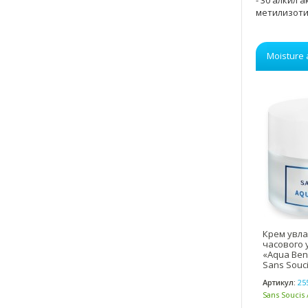
- 30 алкил
метилизоти
Moisture
Крем увла
часового у
«Aqua Bene
Sans Souc
Артикул:
25
Sans Soucis