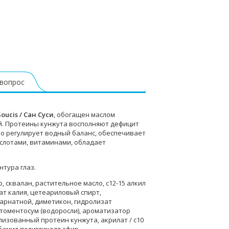
 вопрос
oucis / Сан Суси
, обогащен маслом
ой. Протеины кунжута восполняют дефицит
но регулирует водный баланс, обеспечивает
слотами, витаминами, обладает
тура глаз.
, сквалан, растительное масло, c12-15 алкил
ат калия, цетеариловый спирт,
арнатной, диметикон, гидролизат
 томентосум (водоросли), ароматизатор
лизованный протеин кунжута, акрилат / с10