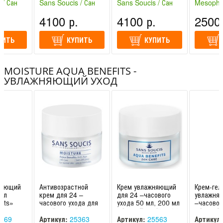
VITAM
 / Сан
Sans Soucis / Сан
Sans Soucis / Сан
Mesoph
ния)
Суси (Германия)
Суси (Германия)
professi
.
4100 р.
4100 р.
2500 
(Россия)
ПИТЬ
КУПИТЬ
КУПИТЬ
MOISTURE AQUA BENEFITS -
УВЛАЖНЯЮЩИЙ УХОД
няющий
Антивозрастной
Крем увлажняющий
Крем-гел
 мл
крем для 24 –
для 24 –часового
увлажня
its»
часового ухода для
ухода 50 мл, 200 мл
–часовог
ans
сухой кожи 50 мл
«Aqua Benefits» 24-
«Aqua Be
 Суси
Aqua Benefits Anti-
h Care Sans Soucis
сухой ко
569
Артикул:
25363
Артикул:
25563
Артикул: