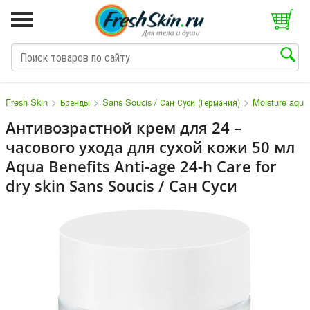
>
>
>
Fresh Skin
Бренды
Sans Soucis / Сан Суси (Германия)
Moisture aqua
Антивозрастной крем для 24 –
часового ухода для сухой кожи 50 мл
M
N
O
P
Q
S
T
V
W
Aqua Benefits Anti-age 24-h Care for
dry skin Sans Soucis / Сан Суси