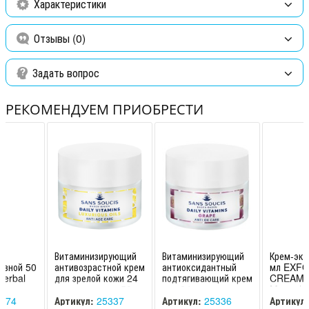
Характеристики
ароматизатор (парфюм), экстракт кодиум томентосум
(водоросли), bis-peg/ppg-16/16 peg/ppg-16/16м диметикон,
каприлил гликоль, биосахаридная смола-1, каприлик/каприловый
Отзывы (0)
триглицерид, этилгексилглицерин, пентаэритритил тетради- t –
бутил гидроксигидроциннамат, феноксиэтанол.
Задать вопрос
РЕКОМЕНДУЕМ ПРИОБРЕСТИ
ам
Витаминизирующий
Витаминизирующий
Крем-экс
евной 50
антивозрастной крем
антиоксидантный
мл EXFO
Herbal
для зрелой кожи 24
подтягивающий крем
CREAM М
ans
часового ухода 50
для 24 часового
Mesoph
 Суси
мл DAILY VITAMINS
ухода 50 мл DAILY
professi
374
Артикул:
25337
Артикул:
25336
Артикул: