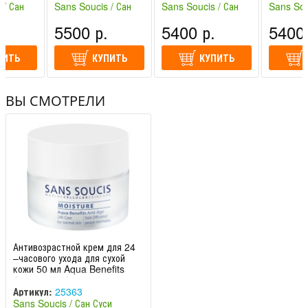
age 24-h
24-h Car
 / Сан
Sans Soucis / Сан
Sans Soucis / Сан
Sans Sou
ния)
Суси (Германия)
Суси (Германия)
Суси (Ге
.
5500 р.
5400 р.
5400 
ПИТЬ
КУПИТЬ
КУПИТЬ
ВЫ СМОТРЕЛИ
Антивозрастной крем для 24
–часового ухода для сухой
кожи 50 мл Aqua Benefits
Anti-age 24-h
Артикул:
25363
Sans Soucis / Сан Суси