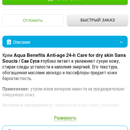
БЫСТРЫЙ ЗАКАЗ
Отложить
Описание
Крем
Aqua Benefits Anti-age 24-h Care for dry skin Sans
Soucis / Сан Суси г
лубоко питает и увлажняет сухую кожу,
стирая следы усталости и наполняя энергией. Его текстура,
обогащенная маслами авокадо и пассифлоры придает коже
бархатистость.
Применение:
утром и/или вечером нанести на предварительно
очищенную кожу.
Активные ингредиенты:
термальная вода (аква), изононил
изононаноат, масло авокадо, цетеариловый спирт, растительное
масло, глицерин, пентилен гликоль, дикаприловый эфир,
Развернуть
цетеарил гликозид, бутилен гликоль, масло семян пассифлоры
инкарнатной, диметикон, гидролизат склероция смолы,