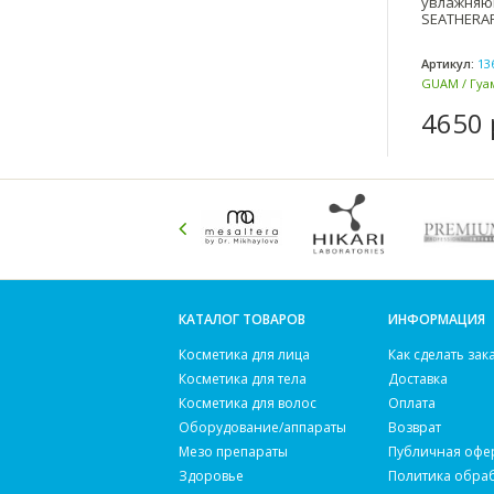
увлажняю
SEATHERAP
Артикул:
13
GUAM / Гуам
4650 
КАТАЛОГ ТОВАРОВ
ИНФОРМАЦИЯ
Косметика для лица
Как сделать зак
Косметика для тела
Доставка
Косметика для волос
Оплата
Оборудование/аппараты
Возврат
Мезо препараты
Публичная офе
Здоровье
Политика обра