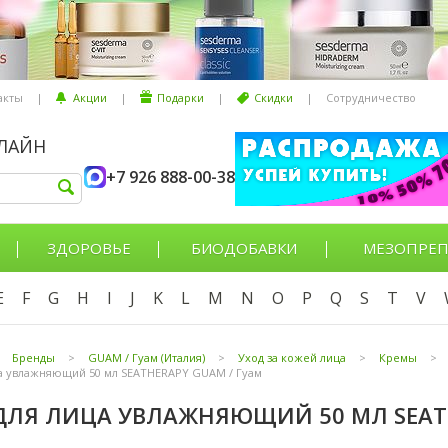
акты
|
Акции
|
Подарки
|
Скидки
|
Сотрудничество
НЛАЙН
+7 926 888-00-38
ЗДОРОВЬЕ
БИОДОБАВКИ
МЕЗОПРЕП
E
F
G
H
I
J
K
L
M
N
O
P
Q
S
T
V
Бренды
>
GUAM / Гуам (Италия)
>
Уход за кожей лица
>
Кремы
>
а увлажняющий 50 мл SEATHERAPY GUAM / Гуам
ДЛЯ ЛИЦА УВЛАЖНЯЮЩИЙ 50 МЛ SEATH