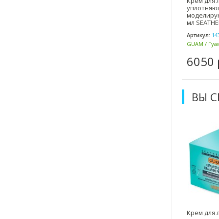
Крем для 
уплотняю
моделиру
мл SEATHE
Артикул:
14
GUAM / Гуам
6050 
ВЫ 
Крем для 