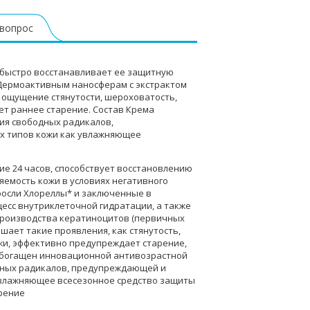
 вопрос
, быстро восстанавливает ее защитную
 Дермоактивным наносферам с экстрактом
 ощущение стянутости, шероховатость,
т раннее старение. Состав Крема
ия свободных радикалов,
ех типов кожи как увлажняющее
е 24 часов, способствует восстановлению
яемость кожи в условиях негативного
росли Хлореллы* и заключенные в
сс внутриклеточной гидратации, а также
производства кератиноцитов (первичных
шает такие проявления, как стянутость,
жи, эффективно предупреждает старение,
обогащен инновационной антивозрастной
дных радикалов, предупреждающей и
 увлажняющее всесезонное средство защиты
рение