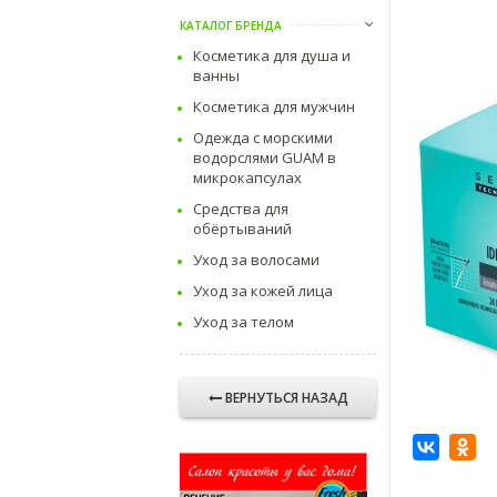
КАТАЛОГ БРЕНДА
Косметика для душа и
ванны
Косметика для мужчин
Одежда с морскими
водорслями GUAM в
микрокапсулах
Средства для
обёртываний
Уход за волосами
Уход за кожей лица
Уход за телом
ВЕРНУТЬСЯ НАЗАД