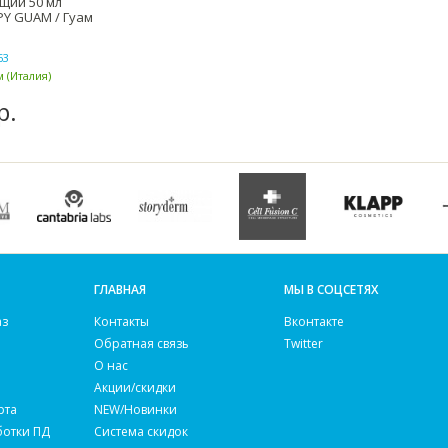
щий 50 мл
Y GUAM / Гуам
63
 (Италия)
р.
ГЛАВНАЯ
МЫ В СОЦСЕТЯХ
аз
Контакты
Вконтакте
Обратная связь
Twitter
О нас
Акции/скидки
рта
NEW/Новинки
ботки ПД
Система скидок