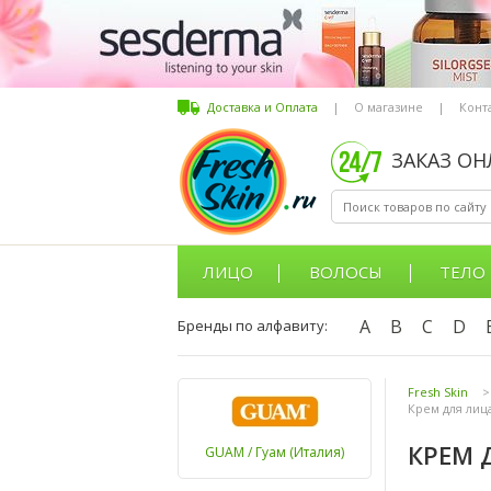
Доставка и Оплата
|
О магазине
|
Конт
ЗАКАЗ О
ЛИЦО
ВОЛОСЫ
ТЕЛО
A
B
C
D
Бренды по алфавиту:
Fresh Skin
>
Крем для лиц
КРЕМ 
GUAM / Гуам (Италия)