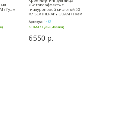
Крем-лифтинг для лица
 мл
«Ботокс эффект» с
M / Гуам
гиалуроновой кислотой 50
мл SEATHERAPY GUAM / Гуам
Артикул:
1462
я)
GUAM / Гуам (Италия)
6550 р.