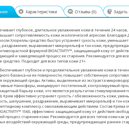
ание
Характеристики
Отзывы (
0
)
Задать
ечивает глубокое, длительное увлажнение кожи в течение 24 часов
вышает сопротивляемость кожи экологической агрессии. Благодаря
осли Хлореллы средство быстро устраняет сухость кожи, уменьшает
 раздражение, выравнивает микрорельеф и тон кожи, предупреждае
нтивозрастной формулой BIOACTIVITY™, защищающей кожу от действ
ающей и замедляющей процесс ее старения. Рекомендуется для вс
 средство. Подходит для всех типов кожи 21+.
беспечивает глубокое и продолжительное увлажнение кожи в течени
дного баланса на ее поверхности, повышает собственную сопротивл
я окружающей среды. Активы, выделенные из экстракта микроводо
ивные Наносферы, инициируют постепенный, контролируемый проце
защитный барьер кожи, что является результатом стимулирования 
). Крем эффективно устраняет сухость / обезвоженность кожи, умень
сть, шелушение, раздражение, выравнивает микрорельеф и тон ко
пептидному комплексу с омолаживающим действием. Состав Крема 
IOACTIVITY™ 1560, эффективно защищающей кожу от действия свобо
й процесс старения кожи. Рекомендуется для всех типов кожи как
ных воздействий окружающей среды, предупреждающее раннее ста