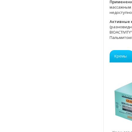
Применени
массажным 
недоступном
Активные 
(разновидн
BIOACTIVIT
Пальмитоил
Кремы