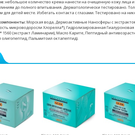
е:
небольшое количество крема нанести на очищенную кожу лица и
линиям до полного впитывания. Дерматологически тестировано. Тол
 для детей месте. Избегать контакта с глазами. Тестировано на ник
компоненты:
Морская вода, Дермоактивные Наносферы с экстрактом
ость микроводоросли Хлорелла*), Гидролизированная Гиалуроновая
Y™ 1560 (экстракт Ламинарии), Масло Карите, Пептидный антивозраст
 олигопептид, Пальмитоил октапептид).