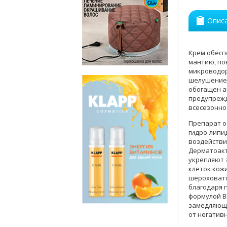
Опис
Крем обесп
мантию, по
микроводор
шелушение,
обогащен а
предупрежд
всесезонное
Препарат о
гидро-липи
воздействи
Дерматоакт
укрепляют 
клеток кожи
шероховато
благодаря 
формулой B
замедляюще
от негатив