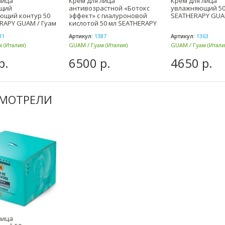
лица
Крем для лица
Крем для лица
щий
антивозрастной «Ботокс
увлажняющий 50
ющий контур 50
эффект» с гиалуроновой
SEATHERAPY GUA
RAPY GUAM / Гуам
кислотой 50 мл SEATHERAPY
GUAM /
31
Артикул:
1387
Артикул:
1363
 (Италия)
GUAM / Гуам (Италия)
GUAM / Гуам (Итали
р.
6500 р.
4650 р.
СМОТРЕЛИ
лица