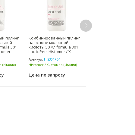
ый пилинг
Комбинированный пилинг
Профеcсиональная
альной
на основе молочной
омолаживающая сыво
rmula 301
кислоты 50 мл formula 301
50 мл formula 301 Anti A
stomer
Lactic Peel Histomer / Х
Ultra Serum Histomer / Х
Артикул:
HIS301P04
Артикул:
HIS301P06
р (Италия)
Histomer / Хистомер (Италия)
Histomer / Хистомер (Итали
су
Цена по запросу
Цена по запросу