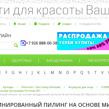
акты
|
Акции
|
Подарки
|
Скидки
|
Сотрудничество
НЛАЙН
+7 926 888-00-38
ЗДОРОВЬЕ
БИОДОБАВКИ
МЕЗОПРЕП
E
F
G
H
I
J
K
L
M
N
O
P
Q
S
T
V
Бренды
>
Histomer / Хистомер (Италия)
>
Формулы для лица
>
FORM
льная программа Formula 301
>
ный пилинг на основе миндальной кислоты 50 мл formula 301 Mandelic Peel Hi
ИНИРОВАННЫЙ ПИЛИНГ НА ОСНОВЕ М