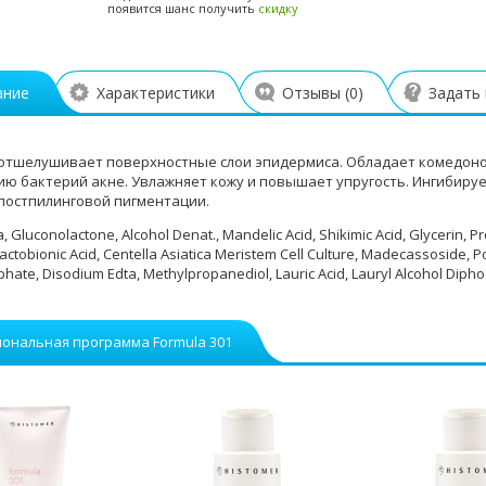
появится шанс получить
скидку
ание
Характеристики
Отзывы (
0
)
Задать
отшелушивает поверхностные слои эпидермиса. Обладает комедон
ю бактерий акне. Увлажняет кожу и повышает упругость. Ингибиру
постпилинговой пигментации.
 Gluconolactone, Alcohol Denat., Mandelic Acid, Shikimic Acid, Glycerin, P
actobionic Acid, Centella Asiatica Meristem Cell Culture, Madecassoside, 
hate, Disodium Edta, Methylpropanediol, Lauric Acid, Lauryl Alcohol Diph
ональная программа Formula 301