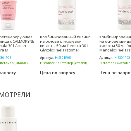
 регенерирующая
Комбинированный пилинг
Комбинированн
 лица с CALMOKYNE
на основе гликолевой
на основе минд
mula 301 Action
кислоты 50 мл formula 301
кислоты 50 мл fo
tra M
Glycolic Peel Histomer
Mandelic Peel Hi
S301P08
Артикул:
HIS301P05
Артикул:
HIS301P03
Хистомер (Италия)
Histomer / Хистомер (Италия)
Histomer / Хистоме
запросу
Цена по запросу
Цена по запро
СМОТРЕЛИ