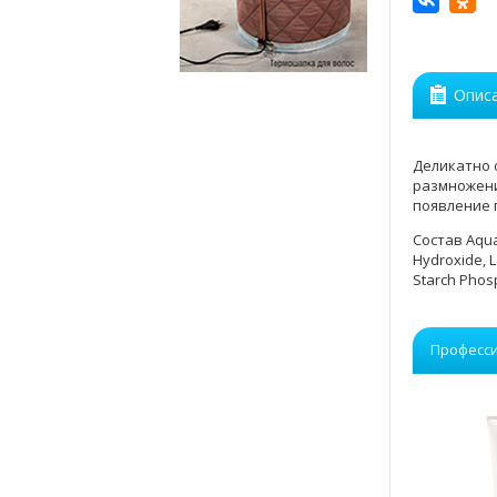
Опис
Деликатно 
размножени
появление 
Состав Aqua,
Hydroxide, L
Starch Phosp
Професси