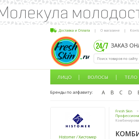
Доставка и Оплата
|
О магазине
|
Конт
ЗАКАЗ О
ЛИЦО
ВОЛОСЫ
ТЕЛО
A
B
C
D
Бренды по алфавиту:
Fresh Skin
>
Профессиона
Комбинирован
КОМБ
Histomer / Хистомер