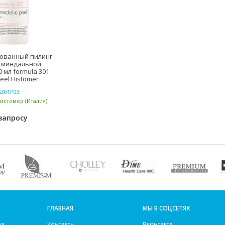
ованный пилинг
е миндальной
 мл formula 301
eel Histomer
S301P03
Хистомер (Италия)
запросу
ГЛАВНАЯ
МЫ В СОЦСЕТЯХ
аз
Контакты
Вконтакте