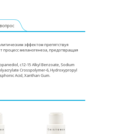
 вопрос
олитическим эффектом препятствуя
ет процесс меланогенеза, предотвращая
ropanediol, c12-15 Alkyl Benzoate, Sodium
Polyacrylate Crosspolymer-6, Hydroxypropyl
osphonic Acid, Xanthan Gum.