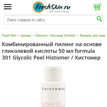
>
>
>
Fresh Skin
Бренды
Histomer / Хистомер (Италия)
Формулы для лица
Комбинированный пилинг на основе
гликолевой кислоты 50 мл formula
M
N
O
P
Q
S
T
V
W
301 Glycolic Peel Histomer / Хистомер