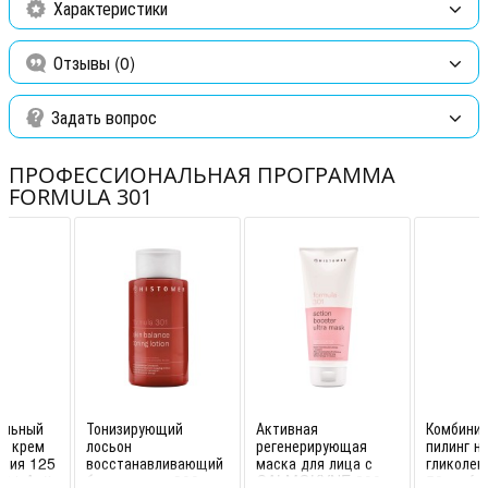
Характеристики
Отзывы (0)
Задать вопрос
ПРОФЕССИОНАЛЬНАЯ ПРОГРАММА
FORMULA 301
альный
Тонизирующий
Активная
Комбини
й крем
лосьон
регенерирующая
пилинг н
ения 125
восстанавливающий
маска для лица с
гликолев
301 Anti
баланс кожи 300 мл
CALMOKYNE 200
50 мл fo