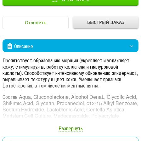
БЫСТРЫЙ ЗАКАЗ
Отложить
Описание
Препятствует образованию морщин (укрепляет и увлажняет
кожу, стимулируя выработку коллагена и гиалуроновой
кислоты). Способствует интенсивному обновлению эпидермиса,
выравнивает текстуру и цвет кожи. Уменьшает признаки
фотостарения, в том числе пигментные пятна.
Состав Aqua, Gluconolactone, Alcohol Denat., Glycolic Acid,
Shikimic Acid, Glycerin, Propanediol, c12-15 Alkyl Benzoate,
Sodium Hydroxide, Lactobionic Acid, Centella Asiatica
Meristem Cell Culture, Madecassoside, Polyacrylate
Crosspolymer-6, Hydroxypropyl Starch Phosphate, Disodium
Edta, Methylpropanediol, Lauric Acid, Lauryl Alcohol
Развернуть
Diphosphonic Acid, Xanthan Gum.