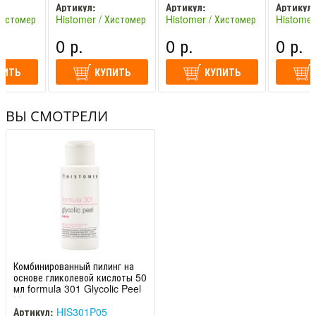
ng Cream
formula 301 Skin
мл formula 301
Glycolic 
Артикул:
Артикул:
Артикул:
Balance Toning Lot
Action Booster Ultra
Histomer
Хистомер
Histomer / Хистомер
Histomer / Хистомер
Histomer
HIS301P02
HIS301P08
HIS301P
M
(Италия)
(Италия)
(Италия)
0 р.
0 р.
0 р.
ПИТЬ
КУПИТЬ
КУПИТЬ
ВЫ СМОТРЕЛИ
Комбинированный пилинг на
основе гликолевой кислоты 50
мл formula 301 Glycolic Peel
Histomer
Артикул:
HIS301P05