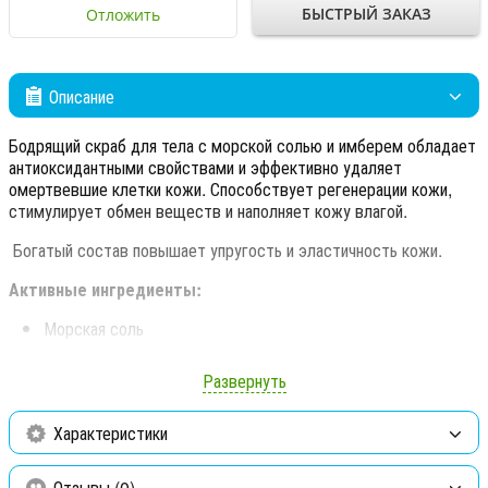
БЫСТРЫЙ ЗАКАЗ
Отложить
Описание
Бодрящий скраб для тела с морской солью и имберем обладает
антиоксидантными свойствами и эффективно удаляет
омертвевшие клетки кожи. Способствует регенерации кожи,
стимулирует обмен веществ и наполняет кожу влагой.
Богатый состав повышает упругость и эластичность кожи.
Активные ингредиенты:
Морская соль
Масло персиковой косточки
Развернуть
Масла миндаля, жожоба и подсолнечника
Характеристики
Имбирь
Витамин Е
Отзывы (0)