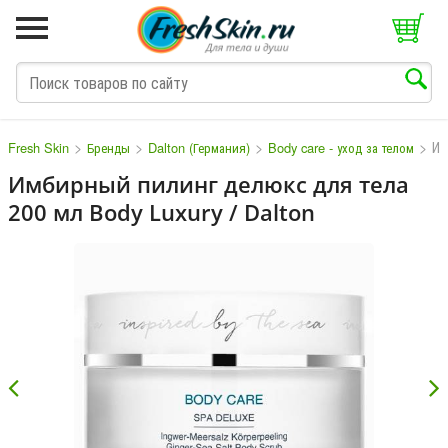
>
>
>
>
Им
Fresh Skin
Бренды
Dalton (Германия)
Body care - уход за телом
Имбирный пилинг делюкс для тела
200 мл Body Luxury / Dalton
M
N
O
P
Q
S
T
V
W