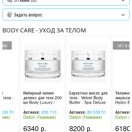
Задать вопрос
BODY CARE - УХОД ЗА ТЕЛОМ
ИЧИИ
НЕТ В 
ая
Имбирный пилинг
Бархатное масло для
Увлажня
я тела -
делюкс для тела 200
тела - Velvet Body
эмульсия
t
мл Body Luxury /
Butter - Spa Deluxe
Hydro Bo
 мл
Dalton
200 мл Body care /
бутылка 
 Dalton
Dalton
Body car
 530 51
Артикул:
200 110
Артикул:
80 539 51
Артикул:
мания)
Dalton (Германия)
Dalton (Германия)
Dalton (
.
6340 р.
8200 р.
6180 