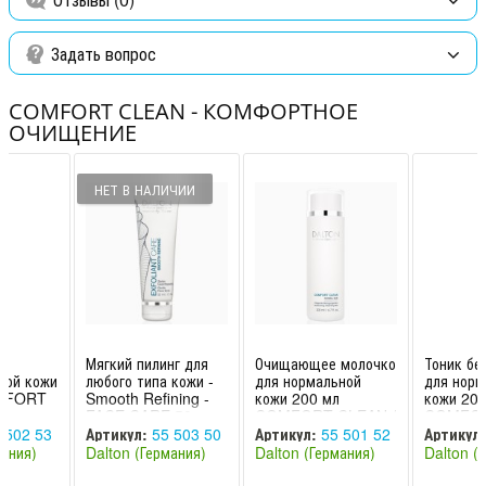
Pentylene Glycol, Citric Acid, Acrylates/C10-30 Alkyl
Acrylate Crosspolymer, Parfum (Fragrance).
Задать вопрос
COMFORT CLEAN - КОМФОРТНОЕ
ОЧИЩЕНИЕ
НЕТ В НАЛИЧИИ
Мягкий пилинг для
Очищающее молочко
Тоник бе
ной кожи
любого типа кожи -
для нормальной
для норм
OMFORT
Smooth Refining -
кожи 200 мл
кожи 200
lton
FACE CARE 50 мл
COMFORT CLEAN /
COMFOR
COMFORT CLEAN /
Dalton
Dalton
 502 53
Артикул:
55 503 50
Артикул:
55 501 52
Артикул:
Dalto
мания)
Dalton (Германия)
Dalton (Германия)
Dalton (