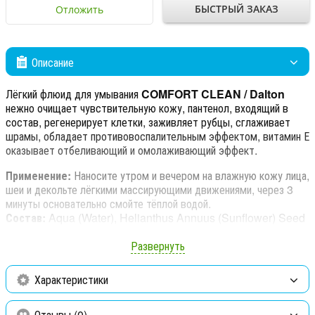
БЫСТРЫЙ ЗАКАЗ
Отложить
Описание
Лёгкий флюид для умывания
COMFORT CLEAN / Dalton
нежно очищает чувствительную кожу, пантенол, входящий в
состав, регенерирует клетки, заживляет рубцы, сглаживает
шрамы, обладает противовоспалительным эффектом, витамин Е
оказывает отбеливающий и омолаживающий эффект.
Применение:
Наносите утром и вечером на влажную кожу лица,
шеи и декольте лёгкими массирующими движениями, через 3
минуты основательно смойте тёплой водой.
Состав:
Aqua (Water), Helianthus Annuus (Sunflower) Seed
Oil, Coco-Glucoside, Decyl Oleate, Dicaprylyl Ether,
Disodium Cocoyl Glutamate, Maris Aqua (Sea Water), Ostrea
Развернуть
(Oyster) Shell Extract, Maris Limus (Sea Silt) Extract,
Panthenol, Tocopherol, Sodium Hydroxide, Sodium Cocoyl
Характеристики
Glutamate, Potassium Sorbate, Caprylyl Glycol, Glycerin,
Propylene Glycol, Phenoxyethanol, Decylene Glycol,
Отзывы (0)