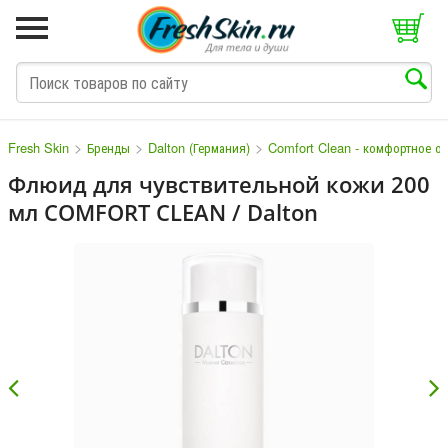
>
>
>
Fresh Skin
Бренды
Dalton (Германия)
Comfort Clean - комфортное о
Флюид для чувствительной кожи 200
мл COMFORT CLEAN / Dalton
M
N
O
P
Q
S
T
V
W