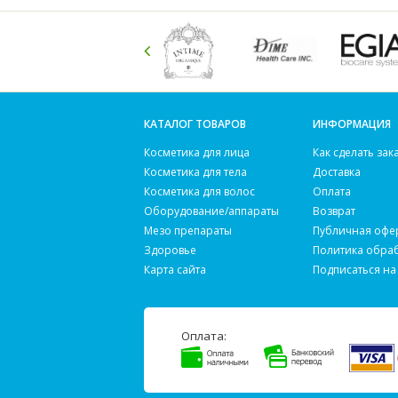
КАТАЛОГ ТОВАРОВ
ИНФОРМАЦИЯ
Косметика для лица
Как сделать зак
Косметика для тела
Доставка
Косметика для волос
Оплата
Оборудование/аппараты
Возврат
Мезо препараты
Публичная офе
Здоровье
Политика обра
Карта сайта
Подписаться на
Оплата: