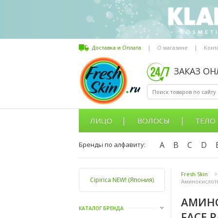
Доставка и Оплата
|
О магазине
|
Конт
ЗАКАЗ О
ЛИЦО
ВОЛОСЫ
ТЕЛО
A
B
C
D
Бренды по алфавиту:
Fresh Skin
>
Cipirica NEW! (Япония)
Аминокислотн
АМИНО
КАТАЛОГ БРЕНДА
FACE P