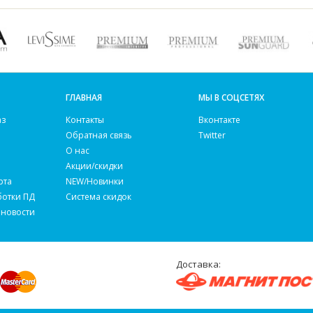
ГЛАВНАЯ
МЫ В СОЦСЕТЯХ
аз
Контакты
Вконтакте
Обратная связь
Twitter
О нас
Акции/скидки
рта
NEW/Новинки
ботки ПД
Система скидок
 новости
Доставка: