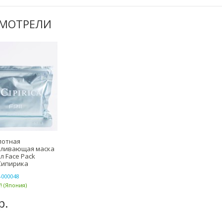
СМОТРЕЛИ
лотная
вливающая маска
мл Face Pack
 Сипирика
-000048
! (Япония)
р.