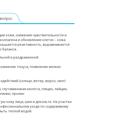
 вопрос
ции кожи, снижения чувствительности и
коллагена и обновление клеток – кожа
меньшается реактивность, выравнивается
о баланса.
тельной и раздраженной
снижение тонуса, появление мелких
ействий (солнце, ветер, мороз, смог)
, глутаминовая кислота, глицин, лейцин,
ргинин, пролин
ую кожу лица, шеи и декольте. На участки
 профессиональном уходе по содержимому
мыть теплой водой.