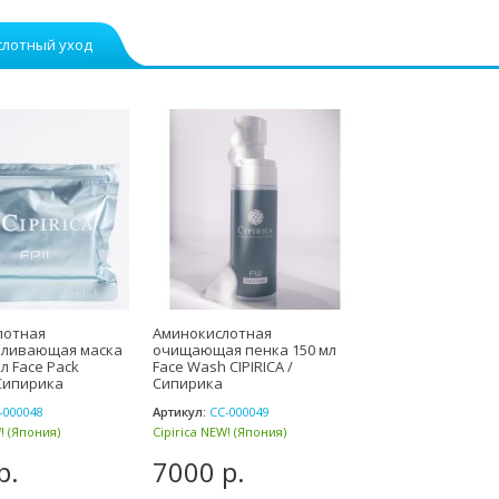
слотный уход
лотная
Аминокислотная
вливающая маска
очищающая пенка 150 мл
мл Face Pack
Face Wash CIPIRICA /
 Сипирика
Сипирика
-000048
Артикул:
СС-000049
! (Япония)
Cipirica NEW! (Япония)
р.
7000 р.