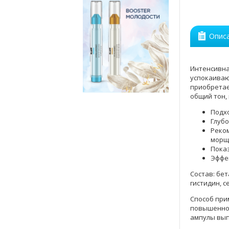
Опис
Интенсивна
успокаиваю
приобретае
общий тон,
Подхо
Глубо
Реком
морщ
Пока
Эффек
Состав: бет
гистидин, с
Способ при
повышенной
ампулы выпо