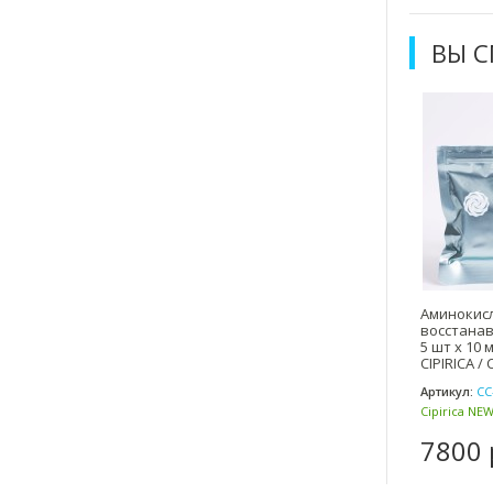
ВЫ 
Аминокис
восстана
5 шт х 10 
CIPIRICA /
Артикул:
СС
Cipirica NEW
7800 