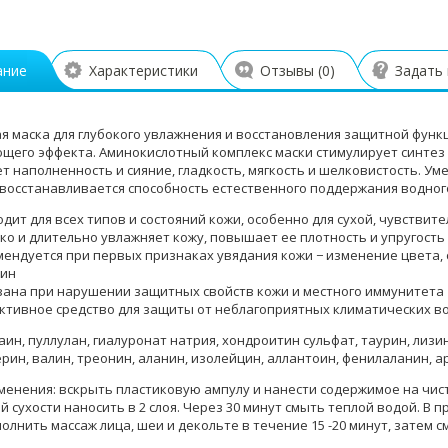
ание
Характеристики
Отзывы (
0
)
Задать
я маска для глубокого увлажнения и восстановления защитной функ
щего эффекта. Аминокислотный комплекс маски стимулирует синтез 
т наполненность и сияние, гладкость, мягкость и шелковистость. У
 восстанавливается способность естественного поддержания водног
дит для всех типов и состояний кожи, особенно для сухой, чувстви
ко и длительно увлажняет кожу, повышает ее плотность и упругость
ендуется при первых признаках увядания кожи − изменение цвета, 
ин
зана при нарушении защитных свойств кожи и местного иммунитета
тивное средство для защиты от неблагоприятных климатических возд
аин, пуллулан, гиалуронат натрия, хондроитин сульфат, таурин, лизин
ерин, валин, треонин, аланин, изолейцин, аллантоин, фенилаланин, а
менения: вскрыть пластиковую ампулу и нанести содержимое на чист
 сухости наносить в 2 слоя. Через 30 минут смыть теплой водой. В
лнить массаж лица, шеи и декольте в течение 15 -20 минут, затем с