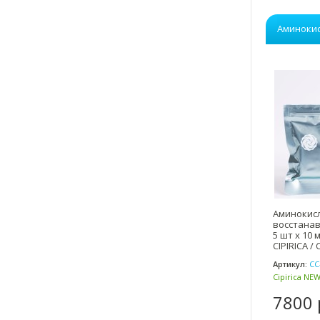
Аминоки
Аминокис
восстана
5 шт х 10 
CIPIRICA /
Артикул:
СС
Cipirica NEW
7800 