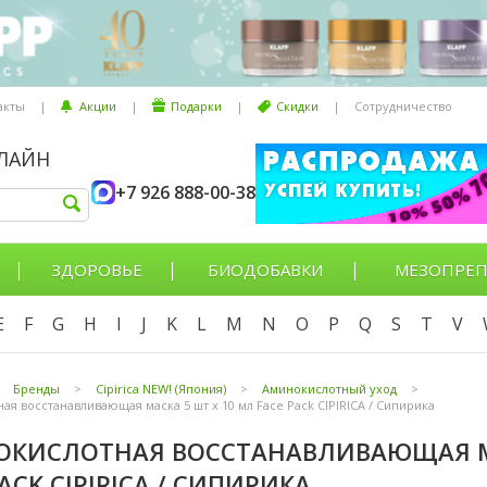
акты
|
Акции
|
Подарки
|
Скидки
|
Сотрудничество
НЛАЙН
+7 926 888-00-38
ЗДОРОВЬЕ
БИОДОБАВКИ
МЕЗОПРЕП
E
F
G
H
I
J
K
L
M
N
O
P
Q
S
T
V
Бренды
>
Cipirica NEW! (Япония)
>
Аминокислотный уход
>
ая восстанавливающая маска 5 шт х 10 мл Face Pack CIPIRICA / Сипирика
КИСЛОТНАЯ ВОССТАНАВЛИВАЮЩАЯ МА
ACK CIPIRICA / СИПИРИКА