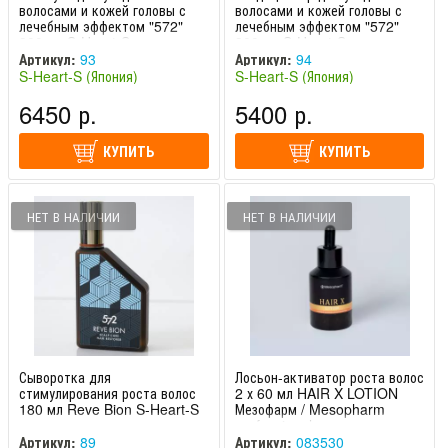
волосами и кожей головы с
волосами и кожей головы с
лечебным эффектом "572"
лечебным эффектом "572"
300 мл S-Heart-S
300 мл S-Heart-S
Артикул:
93
Артикул:
94
S-Heart-S (Япония)
S-Heart-S (Япония)
6450 р.
5400 р.
КУПИТЬ
КУПИТЬ
НЕТ В НАЛИЧИИ
НЕТ В НАЛИЧИИ
Сыворотка для
Лосьон-активатор роста волос
стимулирования роста волос
2 х 60 мл HAIR X LOTION
180 мл Reve Bion S-Heart-S
Мезофарм / Mesopharm
professional
Артикул:
89
Артикул:
083530