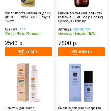
Масло Восстанавливающее 30
Пилинг-эксфолиант для кожи
мл HUILE VIVIFIANTE Phyt's
головы 100 мл Scalp Peeling
/ Фитс
Genosys / Генозис
Артикул:
111
Артикул:
GSPJCP01
Phyt's / Фитс (Франция)
Genosys / Генозис NEW!
(Южная Корея)
2543 р.
7800 р.
КУПИТЬ
КУПИТЬ
Шампунь для волос
Омолаживающая сыворотка