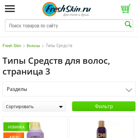
>
>
Типы Средств
Fresh Skin
Волосы
Типы Средств для волос,
страница 3
M
N
O
P
Q
S
T
V
W
Разделы
Фильтр
Сортировать
НОВИНКА
-45%