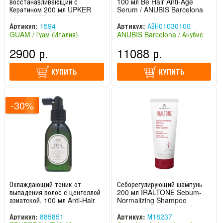
восстанавливающий с
100 мл Be Hair Anti-Age
Кератином 200 мл UPKER
Serum / ANUBIS Barcelona
INTENSIVE KERATINE
GUAM / Гуам
Артикул:
1594
Артикул:
АВН01030100
GUAM / Гуам (Италия)
ANUBIS Barcelona / Анубис
Барселона (Испания)
2900 р.
11088 р.
КУПИТЬ
КУПИТЬ
-30%
Охлаждающий тоник от
Себорегулирующий шампунь
выпадения волос с центеллой
200 мл IRALTONE Sebum-
азиатской, 100 мл Anti-Hair
Normalizing Shampoo
Loss Cica Cooling Tonic
Cantabria Labs / Кантабрия
TENZERO / Тензеро
Лабс
Артикул:
885851
Артикул:
М18237