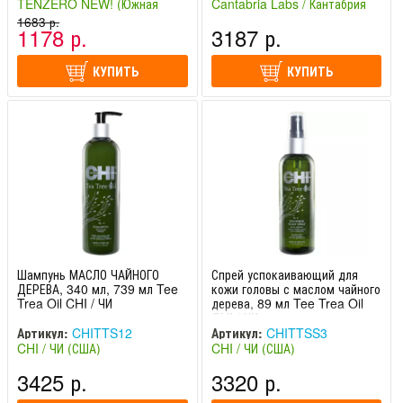
TENZERO NEW! (Южная
Cantabria Labs / Кантабрия
Корея)
1683 р.
Лабс (Испания)
1178 р.
3187 р.
КУПИТЬ
КУПИТЬ
Шампунь МАСЛО ЧАЙНОГО
Спрей успокаивающий для
ДЕРЕВА, 340 мл, 739 мл Tee
кожи головы с маслом чайного
Trea Oil CHI / ЧИ
дерева, 89 мл Tee Trea Oil
CHI / ЧИ
Артикул:
CHITTS12
Артикул:
CHITTSS3
CHI / ЧИ (США)
CHI / ЧИ (США)
3425 р.
3320 р.