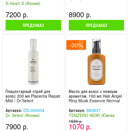
S-Heart-S (Япония)
7200 р.
8900 р.
ПРЕДЗАКАЗ
ПРЕДЗАКАЗ
-30%
Плацентарный спрей для
Масло для волос с нежным
волос 200 мл Placenta Repair
ароматом, 100 мл Hair Angel
Mist / Dr.Select
Ring Musk Essence Normal
Hair Care TENZERO /
Тензеро
Артикул:
DS-000004
Артикул:
885837
Dr. Select (Япония)
TENZERO NEW! (Южная
Корея)
1530 р.
7900 р.
1070 р.