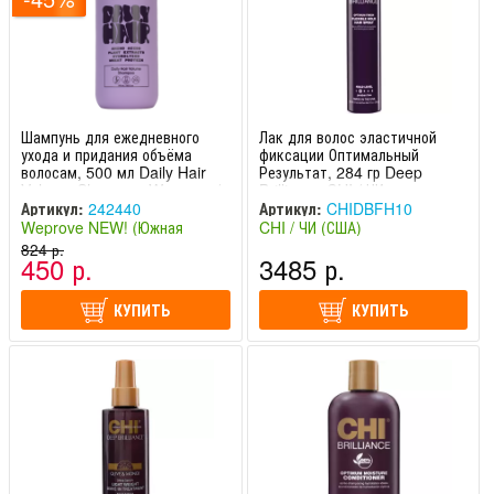
Шампунь для ежедневного
Лак для волос эластичной
ухода и придания объёма
фиксации Оптимальный
волосам, 500 мл Daily Hair
Результат, 284 гр Deep
Volume Shampoo Weprove /
Brilliance CHI / ЧИ
Випрув
Артикул:
242440
Артикул:
CHIDBFH10
Weprove NEW! (Южная
CHI / ЧИ (США)
Корея)
824 р.
450 р.
3485 р.
КУПИТЬ
КУПИТЬ