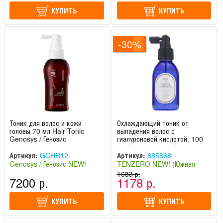
КУПИТЬ
КУПИТЬ
-30%
Тоник для волос и кожи
Охлаждающий тоник от
головы 70 мл Hair Tonic
выпадения волос с
Genosys / Генозис
гиалуроновой кислотой, 100
мл Anti-Hair Loss Aqua
Cooling Tonic TENZERO /
Артикул:
GCHR12
Артикул:
885868
Тензеро
Genosys / Генозис NEW!
TENZERO NEW! (Южная
(Южная Корея)
Корея)
1683 р.
7200 р.
1178 р.
КУПИТЬ
КУПИТЬ