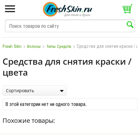
>
>
>
Средства для снятия краски / ц
Fresh Skin
Волосы
Типы Средств
Средства для снятия краски /
цвета
M
N
O
P
Q
S
T
V
W
Сортировать
В этой категории нет ни одного товара.
Похожие товары: