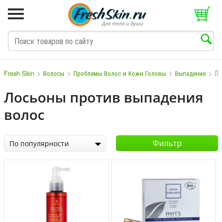
>
>
>
>
Л
Fresh Skin
Волосы
Проблемы Волос и Кожи Головы
Выпадение
Лосьоны против выпадения
волос
M
N
O
P
Q
S
T
V
W
Фильтр
По популярности