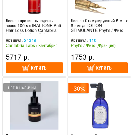
Лосьон против выпадения
Лосьон Стимулирующий 5 мл x
волос 100 мл IRALTONE Anti-
6 ампул LOTION
Hair Loss Lotion Cantabria
STIMULANTE Phyt's / Фитс
Labs / Кантабрия Лабс
Артикул:
24349
Артикул:
110
Cantabria Labs / Кантабрия
Phyt's / Фитс (Франция)
Лабс (Испания)
5717 р.
1753 р.
КУПИТЬ
КУПИТЬ
-30%
НЕТ В НАЛИЧИИ