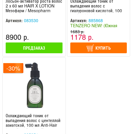
Лосьон-активатор роста волос
Охлаждающий тоник от
2 х 60 мл HAIR X LOTION
выпадения волос с
Мезофарм / Mesopharm
гиалуроновой кислотой, 100
professional
мл Anti-Hair Loss Aqua
Cooling Tonic TENZERO /
Артикул:
083530
Артикул:
885868
Тензеро
TENZERO NEW! (Южная
Корея)
1683 р.
8900 р.
1178 р.
ПРЕДЗАКАЗ
КУПИТЬ
-30%
Охлаждающий тоник от
выпадения волос с центеллой
азиатской, 100 мл Anti-Hair
Loss Cica Cooling Tonic