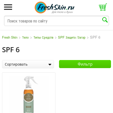
>
>
>
>
SPF 6
Fresh Skin
Тело
Типы Средств
SPF Защита /Загар
SPF 6
M
N
O
P
Q
S
T
V
W
Фильтр
Сортировать