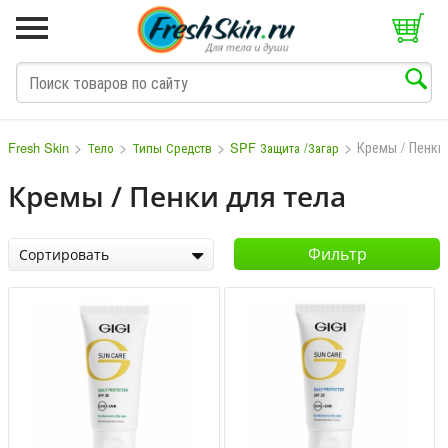
>
>
>
>
Кремы / Пенки
Fresh Skin
Тело
Типы Средств
SPF Защита /Загар
Кремы / Пенки для тела
M
N
O
P
Q
S
T
V
W
Фильтр
Сортировать