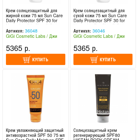
Крем солнцезащитный для
Крем солнцезащитный для
жирной кожи 75 мл Sun Care
сухой кожи 75 мл Sun Care
Daily Protector SPF 30 for
Daily Protector SPF 30 for
Normal to Oily Skin GiGi /
Normal to Dry Skin GiGi /
ДжиДжи
ДжиДжи
Артикул:
36048
Артикул:
36046
GiGi Cosmetic Labs / Джи
GiGi Cosmetic Labs / Джи
Джи (Израиль)
Джи (Израиль)
5365 р.
5365 р.
КУПИТЬ
КУПИТЬ
Крем увлажняющий защитный
Солнцезащитный крем
антивозрастной SPF 50 75 мл
регенерирующий SPF80