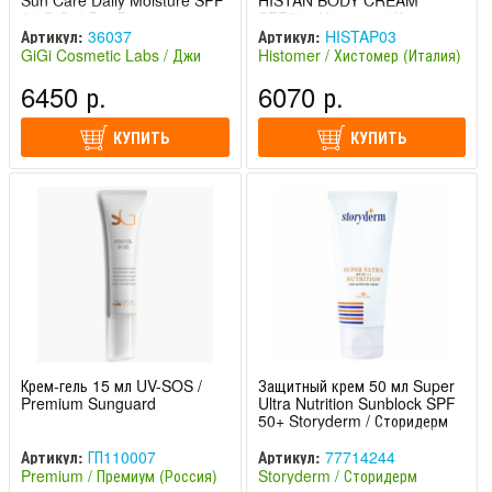
Sun Care Daily Moisture SPF
HISTAN BODY CREAM
50 GiGi / ДжиДжи
SPF50+ Histomer / Хистомер
Артикул:
36037
Артикул:
HISTAP03
GiGi Cosmetic Labs / Джи
Histomer / Хистомер (Италия)
Джи (Израиль)
6450 р.
6070 р.
КУПИТЬ
КУПИТЬ
Крем-гель 15 мл UV-SOS /
Защитный крем 50 мл Super
Premium Sunguard
Ultra Nutrition Sunblock SPF
50+ Storyderm / Сторидерм
Артикул:
ГП110007
Артикул:
77714244
Premium / Премиум (Россия)
Storyderm / Сторидерм