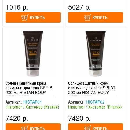
(Южная Корея)
1016 р.
5027 р.
КУПИТЬ
КУПИТЬ
Солнцезащитный крем-
Солнцезащитный крем-
слимминг для тела SPF15
слимминг для тела SPF30
200 мл HISTAN BODY
200 мл HISTAN BODY
CREAM SPF15 Histomer /
CREAM SPF30 Histomer /
Хистомер
Хистомер
Артикул:
HISTAP01
Артикул:
HISTAP02
Histomer / Хистомер (Италия)
Histomer / Хистомер (Италия)
7420 р.
7420 р.
КУПИТЬ
КУПИТЬ