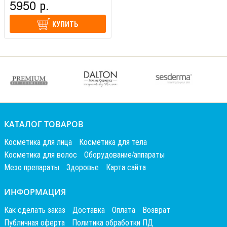
5950 р.
КУПИТЬ
КАТАЛОГ ТОВАРОВ
Косметика для лица
Косметика для тела
Косметика для волос
Оборудование/аппараты
Мезо препараты
Здоровье
Карта сайта
ИНФОРМАЦИЯ
Как сделать заказ
Доставка
Оплата
Возврат
Публичная оферта
Политика обработки ПД