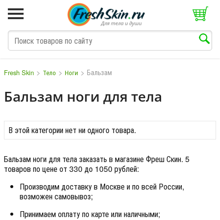
>
>
>
Бальзам
Fresh Skin
Тело
Ноги
Бальзам ноги для тела
M
N
O
P
Q
S
T
V
W
В этой категории нет ни одного товара.
Бальзам ноги для тела заказать в магазине Фреш Скин. 5
товаров по цене от 330 до 1050 рублей:
Производим доставку в Москве и по всей России,
возможен самовывоз;
Принимаем оплату по карте или наличными;