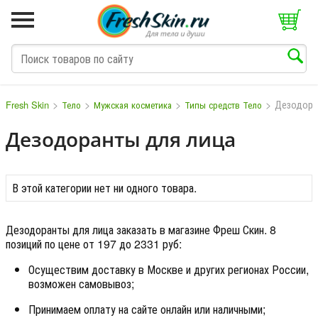
>
>
>
>
Дезодор
Fresh Skin
Тело
Мужская косметика
Типы средств Тело
Дезодоранты для лица
M
N
O
P
Q
S
T
V
W
В этой категории нет ни одного товара.
Дезодоранты для лица заказать в магазине Фреш Скин. 8
позиций по цене от 197 до 2331 руб:
Осуществим доставку в Москве и других регионах России,
возможен самовывоз;
Принимаем оплату на сайте онлайн или наличными;