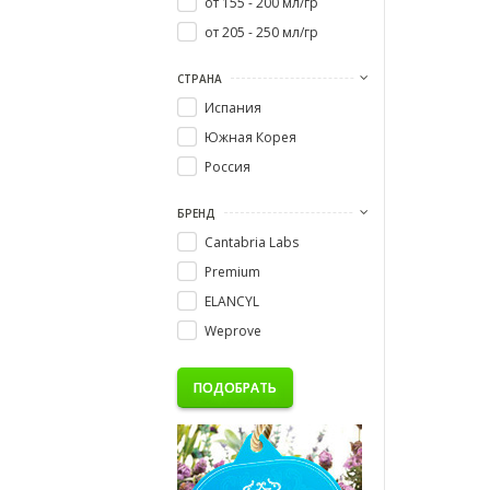
от 155 - 200 мл/гр
от 205 - 250 мл/гр
СТРАНА
Испания
Южная Корея
Россия
БРЕНД
Cantabria Labs
Premium
ELANCYL
Weprove
ПОДОБРАТЬ