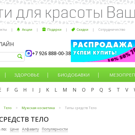
акты
|
Акции
|
Подарки
|
Скидки
|
Сотрудничество
НЛАЙН
+7 926 888-00-38
ЗДОРОВЬЕ
БИОДОБАВКИ
МЕЗОПРЕП
E
F
G
H
I
J
K
L
M
N
O
P
Q
S
T
V
Тело
>
Мужская косметика
>
Типы средств Тело
СРЕДСТВ ТЕЛО
 по:
Цене
Алфавиту
Популярности