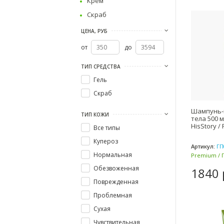
Крем
Скраб
ЦЕНА, РУБ
от
до
ТИП СРЕДСТВА
Гель
Скраб
Шампунь-г
ТИП КОЖИ
тела 500 м
HisStory /
Все типы
Купероз
Артикул:
ГП
Нормальная
Premium / 
Обезвоженная
1840 
Поврежденная
Проблемная
Сухая
Чувствительная