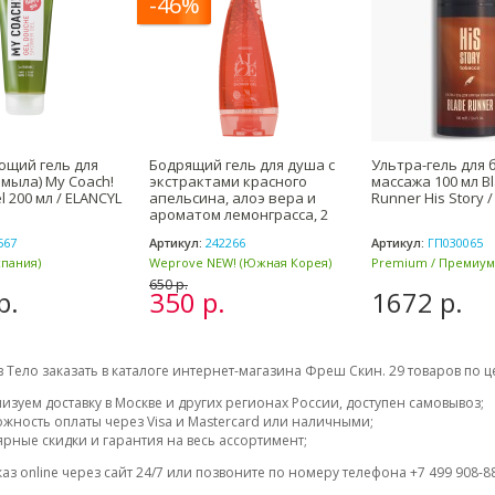
-46%
ющий гель для
Бодрящий гель для душа с
Ультра-гель для 
 мыла) My Coach!
экстрактами красного
массажа 100 мл B
 200 мл / ELANCYL
апельсина, алоэ вера и
Runner His Story 
ароматом лемонграсса, 2
567
Артикул:
242266
Артикул:
ГП030065
спания)
Weprove NEW! (Южная Корея)
Premium / Премиум 
650 р.
р.
350 р.
1672 р.
 Тело заказать в каталоге интернет-магазина Фреш Скин. 29 товаров по це
изуем доставку в Москве и других регионах России, доступен самовывоз;
жность оплаты через Visa и Mastercard или наличными;
ярные скидки и гарантия на весь ассортимент;
аз online через сайт 24/7 или позвоните по номеру телефона +7 499 908-88