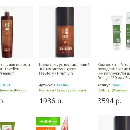
ель для волос и
Крем-гель успокаивающий
Комплексный гел
л Traveller
100 мл Stress Fighter
похудения и лиф
 Premium
HisStory / Premium
(живот/руки/бедр
Design 150 мл / E
030071
Артикул:
ГП030062
Артикул:
24645
Премиум (Россия)
Premium / Премиум (Россия)
ELANCYL (Испания)
р.
1936 р.
3594 р.
НОВИНКА