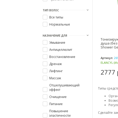
ТИП ВОЛОС
Все типы
Нормальные
НАЗНАЧЕНИЕ ДЛЯ
Тонизиру
Умывание
душа (без
Shower Gel
Антицеллюлит
Восстановление
Артикул:
26
ELANCYL (И
Дренаж
2777 
Лифтинг
Массаж
Отшелушивающий
Типы средств
эффект
Орган
Очищение
Возмо
Питание
Регул
Повышение
Сделайте зак
эластичности