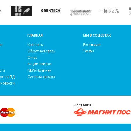
ГЛАВНАЯ
МЫ В СОЦСЕТЯХ
аз
Контакты
Вконтакте
Обратная связь
Twitter
О нас
Акции/скидки
рта
NEW/Новинки
ботки ПД
Система скидок
 новости
Доставка: