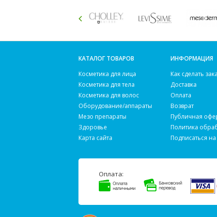
КАТАЛОГ ТОВАРОВ
ИНФОРМАЦИЯ
Косметика для лица
Как сделать зак
Косметика для тела
Доставка
Косметика для волос
Оплата
Оборудование/аппараты
Возврат
Мезо препараты
Публичная офе
Здоровье
Политика обра
Карта сайта
Подписаться на
Оплата: