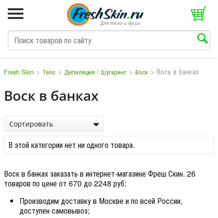
>
>
>
>
Воск в банках
Fresh Skin
Тело
Депиляция / Шугаринг
Воск
Воск в банках
M
N
O
P
Q
S
T
V
W
Сортировать
В этой категории нет ни одного товара.
Воск в банках заказать в интернет-магазине Фреш Скин. 26
товаров по цене от 670 до 2248 руб:
Производим доставку в Москве и по всей России,
доступен самовывоз;