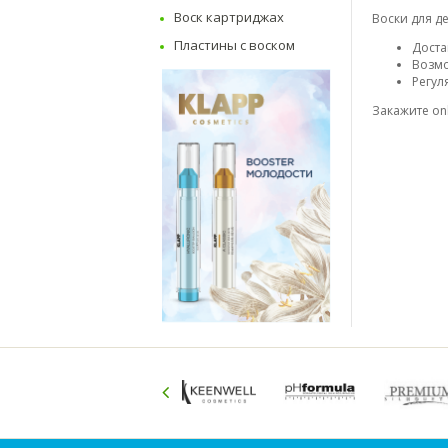
Воск картриджах
Воски для д
Пластины с воском
Доста
Возмо
Регул
Закажите onl