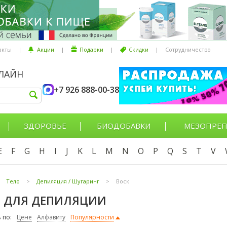
акты
|
Акции
|
Подарки
|
Скидки
|
Сотрудничество
НЛАЙН
+7 926 888-00-38
ЗДОРОВЬЕ
БИОДОБАВКИ
МЕЗОПРЕП
E
F
G
H
I
J
K
L
M
N
O
P
Q
S
T
V
Тело
>
Депиляция / Шугаринг
>
Воск
 ДЛЯ ДЕПИЛЯЦИИ
 по:
Цене
Алфавиту
Популярности