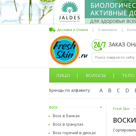
Доставка и Оплата
|
О магазине
|
Конт
ЗАКАЗ О
ЛИЦО
ВОЛОСЫ
ТЕЛО
A
B
C
D
Бренды по алфавиту:
ВОСК
Fresh Skin
>
Воск в банках
ВОСКИ
Воск в гранулах
Сортировать
Воск горячий в дисках