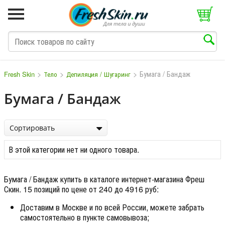
>
>
>
Бумага / Бандаж
Fresh Skin
Тело
Депиляция / Шугаринг
Бумага / Бандаж
M
N
O
P
Q
S
T
V
W
Сортировать
В этой категории нет ни одного товара.
Бумага / Бандаж купить в каталоге интернет-магазина Фреш
Скин. 15 позиций по цене от 240 до 4916 руб:
Доставим в Москве и по всей России, можете забрать
самостоятельно в пункте самовывоза;