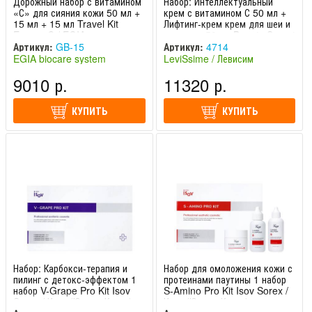
Дорожный набор с витамином
Набор: Интеллектуальный
«С» для сияния кожи 50 мл +
крем с витамином С 50 мл +
15 мл + 15 мл Travel Kit
Лифтинг-крем крем для шеи и
Energy C / EGIA
декольте 50 мл Beauty Secret
Pack Vita C Splendor
Артикул:
GB-15
Артикул:
4714
LeviSsime / Левиссим
EGIA biocare system
LeviSsime / Левисим
(Италия)
(Испания)
9010 р.
11320 р.
КУПИТЬ
КУПИТЬ
Набор: Карбокси-терапия и
Набор для омоложения кожи с
пилинг с детокс-эффектом 1
протеинами паутины 1 набор
набор V-Grape Pro Kit Isov
S-Amino Pro Kit Isov Sorex /
Sorex / Изов (Южная Корея)
Изов (Южная Корея)