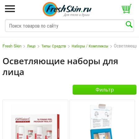
>
>
>
>
Осветляющи
Fresh Skin
Лицо
Типы Средств
Наборы / Комплексы
Осветляющие наборы для
лица
M
N
O
P
Q
S
T
V
W
Фильтр