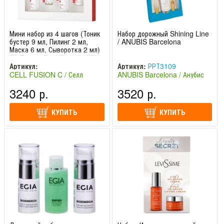
Мини набор из 4 шагов (Тоник
Набор дорожный Shining Line
бустер 9 мл, Пилинг 2 мл,
/ ANUBIS Barcelona
Маска 6 мл, Сыворотка 2 мл)
TA Toning Peel Trial Kit CELL
FUSION C / Селл Фьюжн Си
Артикул:
Артикул:
РРТ3109
CELL FUSION C / Селл
ANUBIS Barcelona / Анубис
Фьюжн Си (Южная Корея)
Барселона (Испания)
3240 р.
3520 р.
КУПИТЬ
КУПИТЬ