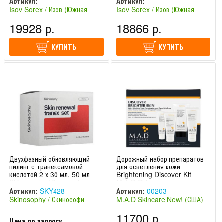
Артикул:
Артикул:
Isov Sorex / Изов (Южная
Isov Sorex / Изов (Южная
Корея)
Корея)
19928 р.
18866 р.
КУПИТЬ
КУПИТЬ
Двухфазный обновляющий
Дорожный набор препаратов
пилинг с транексамовой
для осветления кожи
кислотой 2 х 30 мл, 50 мл
Brightening Discover Kit
Skinosophy / Скинософи
M.A.D Skincare
Артикул:
SKY428
Артикул:
00203
Skinosophy / Скинософи
M.A.D Skincare New! (США)
NEW! (Россия)
11700 р.
Цена по запросу