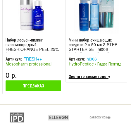
Набор лосьон-пилинг
Мини набор очищающих
пировиноградный
средств 2 x 50 мл 2-STEP
FRESH:ORANGE PEEL 25%
STARTER SET hi006
(30 мл) + сыворотка
HydroPeptide / ГидроПептид
омолаживающая F
Артикул:
FRESH++
Артикул:
hi006
Mesopharm professional
HydroPeptide / Гидро Пептид
(Россия)
(США)
0 р.
Звоните косметологу
ПРЕДЗАКАЗ