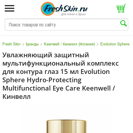
>
>
>
Fresh Skin
Бренды
Keenwell / Кинвелл (Испания)
Evolution Sphere 
Увлажняющий защитный
мультифункциональный комплекс
M
N
O
P
Q
S
T
V
W
для контура глаз 15 мл Evolution
Sphere Hydro-Protecting
Multifunctional Eye Care Keenwell /
Кинвелл