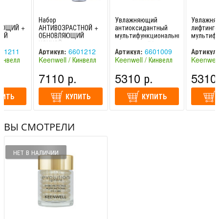
Набор
Увлажняющий
Увлажня
УЮЩИЙ +
АНТИВОЗРАСТНОЙ +
антиоксидантный
лифтинго
ИЙ
ОБНОВЛЯЮЩИЙ
мультифункциональный
мультиф
плексы,
НОЧНОЙ комплексы,
комплекс, 50 мл
комплекс
50+50 мл
Evolution Sphere
Evolutio
01211
Артикул:
6601212
Артикул:
6601009
Артикул:
N
EVOLUTION
Hydro-Anti
Hydro-F
Кинвелл
Keenwell / Кинвелл
Keenwell / Кинвелл
Keenwell
nwell /
SPHERE Keenwell /
(Испания)
(Испания)
(Испания
.
Ки
7110 р.
5310 р.
5310 
ПИТЬ
КУПИТЬ
КУПИТЬ
ВЫ СМОТРЕЛИ
НЕТ В НАЛИЧИИ