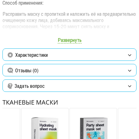
Способ применения:
Расправить маску с пропиткой и наложить её на предварительно
очищенную кожу лица, добиваясь максимального
соприкосновения. Через 15-20 минут снять маску и
массирующими движениями распределить остатки пропитки по
лицу. Рекомендуется курсовое применение.
Развернуть
Состав:
Характеристики
Aqua, Pentylene glycol, Niacinamide, Water and Nasturtium
officinale extract, Betaine, PEG-40 Hydrogenated castor oil,
Отзывы (0)
Benzyl alcohol, Ethylhexylglycerin, Tocopherol, Parfum.
Задать вопрос
ТКАНЕВЫЕ МАСКИ