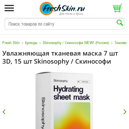
>
>
>
Fresh Skin
Бренды
Skinosophy / Скинософи NEW! (Россия)
Тканевы
Увлажняющая тканевая маска 7 шт
3D, 15 шт Skinosophy / Скинософи
M
N
O
P
Q
S
T
V
W