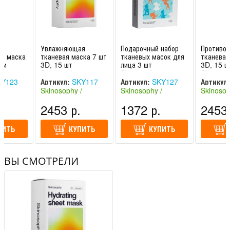
Увлажняющая
Подарочный набор
Противоо
я маска
тканевая маска 7 шт
тканевых масок для
тканевая
ми
3D, 15 шт
лица 3 шт
3D, 15 ш
урца и
Skinosophy /
Skinosophy /
Skinosop
5 шт
Скинософи
Скинософи
Скиносо
Y123
Артикул:
SKY117
Артикул:
SKY127
Артикул:
/ Скин
/
Skinosophy /
Skinosophy /
Skinosop
NEW!
Скинософи NEW!
Скинософи NEW!
Скиносо
.
2453 р.
1372 р.
2453 
(Россия)
(Россия)
(Россия)
ПИТЬ
КУПИТЬ
КУПИТЬ
ВЫ СМОТРЕЛИ