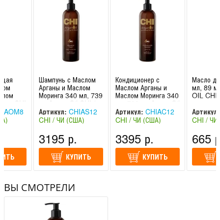
Glycol Distearate, Hexylene Glycol, Steareth-4, BHT,
Fragrance (Parfum), Benzyl Benzoate, Benzyl Salicylate,
Linalool, Butylphenyl Methylpropional, Hydroxycitronellal.
ющая
Шампунь с Маслом
Кондиционер с
Масло дл
лом
Арганы и Маслом
Маслом Арганы и
мл, 89 
слом
Моринга 340 мл, 739
Маслом Моринга 340
OIL CHI 
7 мл CHI
мл Argan Oil CHI /
мл, 739 мл Argan Oil
ЧИ
CHI / ЧИ
IAOM8
Артикул:
CHIAS12
Артикул:
CHIAC12
Артикул:
ША)
CHI / ЧИ (США)
CHI / ЧИ (США)
CHI / ЧИ
.
3195 р.
3395 р.
665 р
ПИТЬ
КУПИТЬ
КУПИТЬ
ВЫ СМОТРЕЛИ