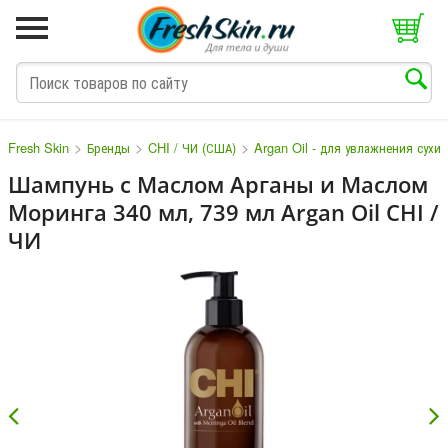
>
>
>
Fresh Skin
Бренды
CHI / ЧИ (США)
Argan Oil - для увлажнения сухи
Шампунь с Маслом Арганы и Маслом
Моринга 340 мл, 739 мл Argan Oil CHI /
M
N
O
P
Q
S
T
V
W
ЧИ