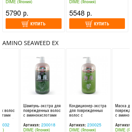
DIME (Япония)
DIME (Япония)
НАЛИЧИИ)
5790 р.
5548 р.
КУПИТЬ
КУПИТЬ
AMINO SEAWEED EX
Шампунь-экстра для
Кондиционер-экстра
Маска дл
ых волос
поврежденных волос
для поврежденных
поврежде
лотами
с аминокислотами
волос с
с аминок
орослей
морских водорослей
аминокислотами
морских 
essional
1000 мл Profession
морских водорослей
800 гр P
0032
Артикул:
230018
Артикул:
230025
Артикул:
1000 мл Profes
Amino S
я)
DIME (Япония)
DIME (Япония)
DIME (Яп
ЧИИ)
(НЕТ В НАЛИЧИИ)
(НЕТ В Н