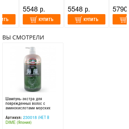
.
5548 р.
5548 р.
5790 
ПИТЬ
КУПИТЬ
КУПИТЬ
ВЫ СМОТРЕЛИ
Шампунь-экстра для
поврежденных волос с
аминокислотами морских
водорослей 1000 мл
Profession
Артикул:
230018 (НЕТ В
DIME (Япония)
НАЛИЧИИ)