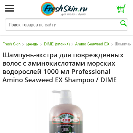
>
>
>
>
Шампунь-
Fresh Skin
Бренды
DIME (Япония)
Amino Seaweed EX
Шампунь-экстра для поврежденных
волос с аминокислотами морских
M
N
O
P
Q
S
T
V
W
водорослей 1000 мл Professional
Amino Seaweed EX Shampoo / DIME