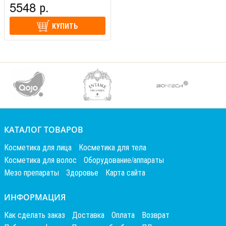
5548 р.
КУПИТЬ
КАТАЛОГ ТОВАРОВ
Косметика для лица
Косметика для тела
Косметика для волос
Оборудование/аппараты
Мезо препараты
Здоровье
Карта сайта
ИНФОРМАЦИЯ
Как сделать заказ
Доставка
Оплата
Возврат