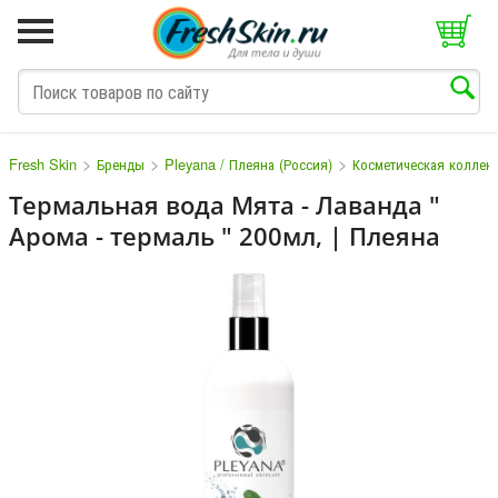
>
>
>
Fresh Skin
Бренды
Pleyana / Плеяна (Россия)
Косметическая коллек
Термальная вода Мята - Лаванда "
Арома - термаль " 200мл, | Плеяна
M
N
O
P
Q
S
T
V
W