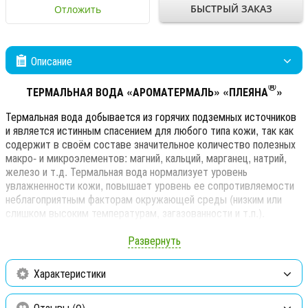
БЫСТРЫЙ ЗАКАЗ
Отложить
Описание
®
ТЕРМАЛЬНАЯ ВОДА «АРОМАТЕРМАЛЬ» «ПЛЕЯНА
»
Термальная вода добывается из горячих подземных источников
и является истинным спасением для любого типа кожи, так как
содержит в своём составе значительное количество полезных
макро- и микроэлементов: магний, кальций, марганец, натрий,
железо и т.д. Термальная вода нормализует уровень
увлажненности кожи, повышает уровень ее сопротивляемости
неблагоприятным факторам окружающей среды (низким или
слишком высоким температурам, загазованности и т.п.).
®
Термальная вода «АРОМА-ТЕРМАЛЬ «ПЛЕЯНА
»
Развернуть
представляет собой уникальное сочетание термальной воды из
особо охраняемого эколого-курортного региона Кавказских
Характеристики
Минеральных Вод (Ессентуки) и водных вытяжек из цветов и
трав (гидролаты), полученных по эко- технологии с европейским
обязательным стандартом качества. Термальная вода
Отзывы (0)