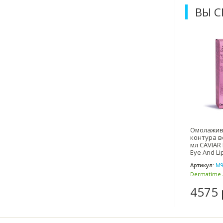
ВЫ 
Омолажив
контура во
мл CAVIAR
Eye And Li
Артикул:
М9
Dermatime 
(Испания)
4575 