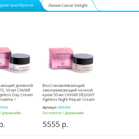
дуем приобрести
Линия Caviar Delight
ающий дневной
Восстанавливающий
5, 50 мл CAVIAR
омолаживающий ночной
geless Day Cream
крем 50 мл CAVIAR DELIGHT
matime /
Ageless Night Repair Cream
0456
Артикул:
М90463
/ Дерматайм
Dermatime / Дерматайм
(Испания)
р.
5555 р.