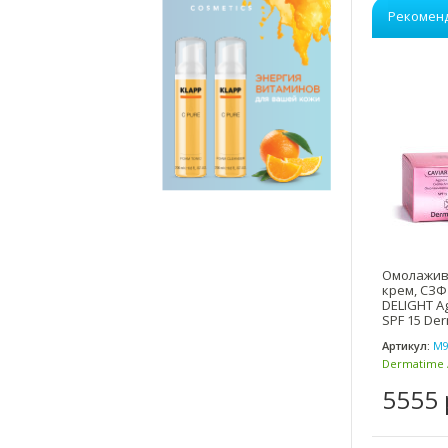
Рекомен
Омолажив
крем, СЗФ1
DELIGHT A
SPF 15 Der
Артикул:
М9
Dermatime 
(Испания)
5555 