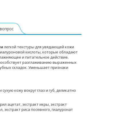
 вопрос
йм
легкой текстуры для увядающей кожи
 гиалуроновой кислоты, которые обладают
лажняющее и питательное действие.
 Способствует разглаживанию выраженных
огубных складок. Уменьшает признаки
сухую кожу вокруг глаз и губ, деликатно
рил ацетат, экстракт икры, экстракт
, экстракт риса посевного, гиалуронат