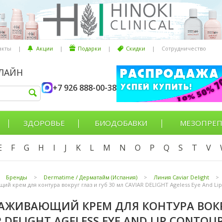
акты
|
Акции
|
Подарки
|
Скидки
|
Сотрудничество
НЛАЙН
+7 926 888-00-38
ЗДОРОВЬЕ
БИОДОБАВКИ
МЕЗОПРЕП
E
F
G
H
I
J
K
L
M
N
O
P
Q
S
T
V
Бренды
>
Dermatime / Дерматайм (Испания)
>
Линия Caviar Delight
>
й крем для контура вокруг глаз и губ 30 мл CAVIAR DELIGHT Ageless Eye And L
ЖИВАЮЩИЙ КРЕМ ДЛЯ КОНТУРА ВОКРУ
 DELIGHT AGELESS EYE AND LIP CONTOU