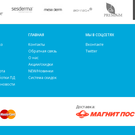
ГЛАВНАЯ
МЫ В СОЦСЕТЯХ
аз
Контакты
Вконтакте
Обратная связь
Twitter
О нас
Акции/скидки
рта
NEW/Новинки
ботки ПД
Система скидок
 новости
Доставка: