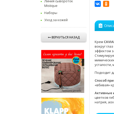
Линия сывороток
Mistique
Наборы
Уход за кожей
Опис
ВЕРНУТЬСЯ НАЗАД
Крем
CAVIA
вокруг гла
эффектом з
Стимулируе
мимических
усталости, 
Подходит дл
Способ пр
«вбивая» к
Активные 
цветков ги
натрия, ас