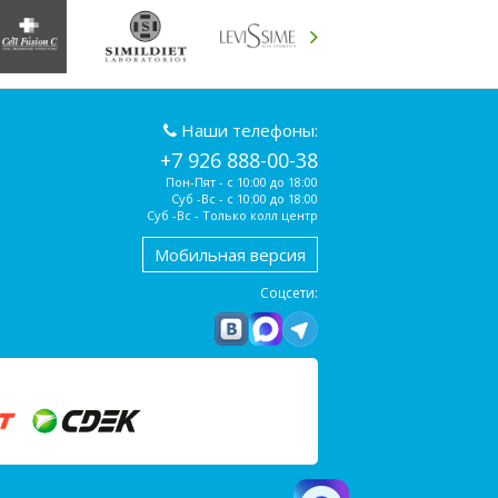
Наши телефоны:
+7 926 888-00-38
Пон-Пят - с 10:00 до 18:00
Суб -Вс - с 10:00 до 18:00
Суб -Вс - Только колл центр
Мобильная версия
Соцсети: