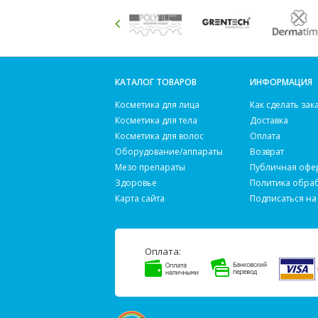
КАТАЛОГ ТОВАРОВ
ИНФОРМАЦИЯ
Косметика для лица
Как сделать зак
Косметика для тела
Доставка
Косметика для волос
Оплата
Оборудование/аппараты
Возврат
Мезо препараты
Публичная офе
Здоровье
Политика обра
Карта сайта
Подписаться на
Оплата: