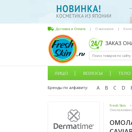
Доставка и Оплата
|
О магазине
|
Конт
ЗАКАЗ О
ЛИЦО
ВОЛОСЫ
ТЕЛО
A
B
C
D
Бренды по алфавиту:
Fresh Skin
>
Омолаживающи
ОМОЛА
CAVIAR