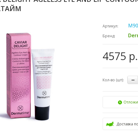
АТАЙМ
М90
Артикул:
Der
Бренд:
4575 р.
Кол-во (шт):
Отложи
Доставка п