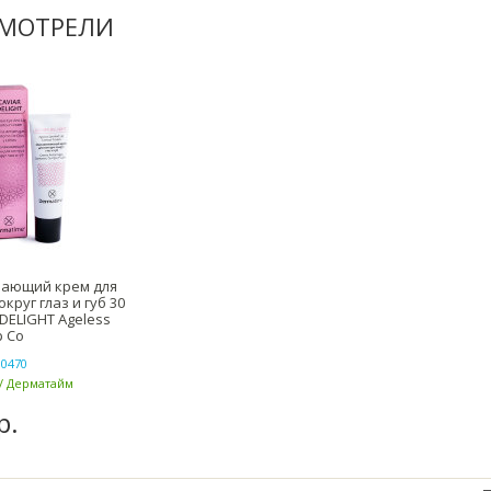
СМОТРЕЛИ
ающий крем для
круг глаз и губ 30
 DELIGHT Ageless
p Co
0470
/ Дерматайм
р.