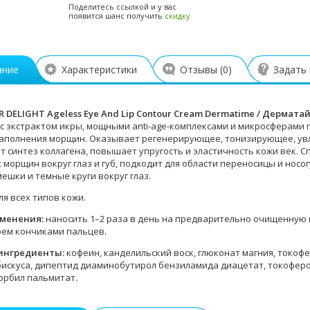
Поделитесь ссылкой и у вас
появится шанс получить
скидку
ание
Характеристики
Отзывы (
0
)
Задать
R DELIGHT Ageless Eye And Lip Contour Cream Dermatime / Дермата
з с экстрактом икры, мощными anti-age-комплексами и микросферами
аполнения морщин. Оказывает регенерирующее, тонизирующее, ув
т синтез коллагена, повышает упругость и эластичность кожи век.
 морщин вокруг глаз и губ, подходит для области переносицы и нос
мешки и темные круги вокруг глаз.
я всех типов кожи.
именения:
наносить 1–2 раза в день на предварительно очищенную и 
рем кончиками пальцев.
ингредиенты:
кофеин, канделильский воск, глюконат магния, токофе
бискуса, дипептид диаминобутирол бензиламида диацетат, токоферол
корбил пальмитат.