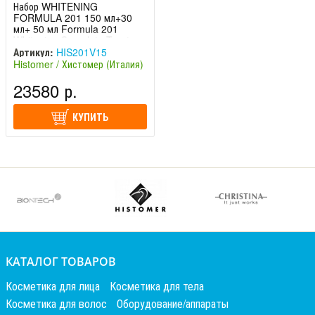
Набор WHITENING
FORMULA 201 150 мл+30
мл+ 50 мл Formula 201
Whitening Complete Treat.
Histom
Артикул:
HIS201V15
Histomer / Хистомер (Италия)
23580 р.
КУПИТЬ
КАТАЛОГ ТОВАРОВ
Косметика для лица
Косметика для тела
Косметика для волос
Оборудование/аппараты