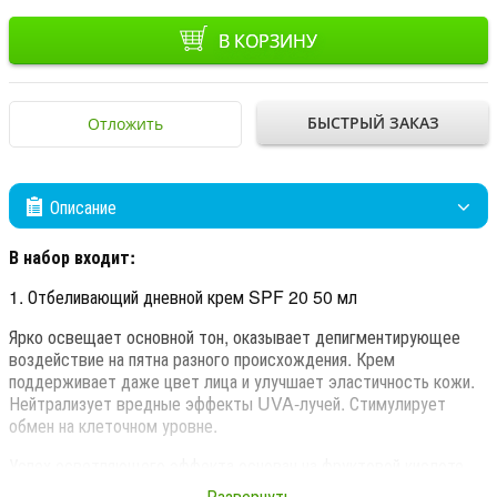
В КОРЗИНУ
БЫСТРЫЙ ЗАКАЗ
Отложить
Описание
В набор входит:
1. Отбеливающий дневной крем SPF 20
50 мл
Ярко освещает основной тон, оказывает депигментирующее
воздействие на пятна разного происхождения. Крем
поддерживает даже цвет лица и улучшает эластичность кожи.
Нейтрализует вредные эффекты UVA-лучей. Стимулирует
обмен на клеточном уровне.
Успех осветляющего эффекта основан на фруктовой кислоте
AHA и на Дэвиде Буддлей Стамзейлене. ODA-C - это
Развернуть