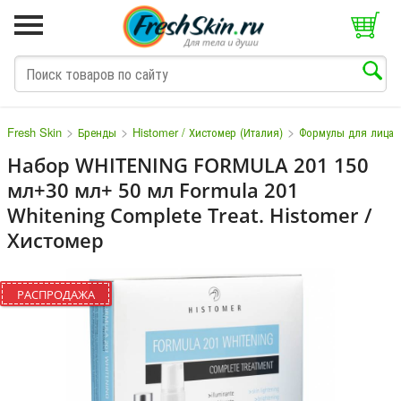
>
>
>
Fresh Skin
Бренды
Histomer / Хистомер (Италия)
Формулы для лица
Набор WHITENING FORMULA 201 150
мл+30 мл+ 50 мл Formula 201
M
N
O
P
Q
S
T
V
W
Whitening Complete Treat. Histomer /
Хистомер
РАСПРОДАЖА