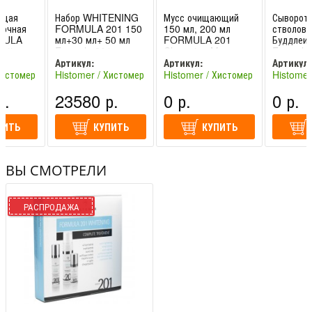
растительные экстракты с успокаивающим и тонизирующим
ющая
Набор WHITENING
Мусс очищающий
Сыворот
эффектом. Небольшое количество феруловой и миндальной
ночная
FORMULA 201 150
150 мл, 200 мл
стволовы
MULA
мл+30 мл+ 50 мл
FORMULA 201
Буддлеи 
кислоты облегчает проникновение в продукты ухода.
ating
Formula 201
Cleansing Mousse
Formula
ntr.
Whitening Complete
Histomer / Хистомер
Whitenin
Артикул:
Артикул:
Артикул:
Treat. Histom
Histomer
Хистомер
Histomer / Хистомер
Histomer / Хистомер
Histomer
HIS201V15
HIS201P02
HIS201P
(Италия)
(Италия)
(Италия)
р.
23580 р.
0 р.
0 р.
ПИТЬ
КУПИТЬ
КУПИТЬ
ВЫ СМОТРЕЛИ
РАСПРОДАЖА