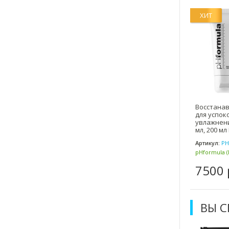
ХИТ
Восстана
для успок
увлажнени
мл, 200 мл 
Артикул:
PH
pHformula (
7500 
ВЫ 