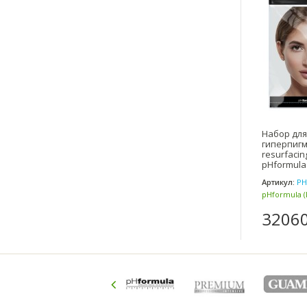
Набор для
гиперпигм
resurfacin
pHformula
Артикул:
PH
pHformula (
32060