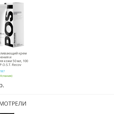
вливающий крем
оения и
я кожи 50 мл, 100
P.O.S.T. Recov
187
Испания)
р.
СМОТРЕЛИ