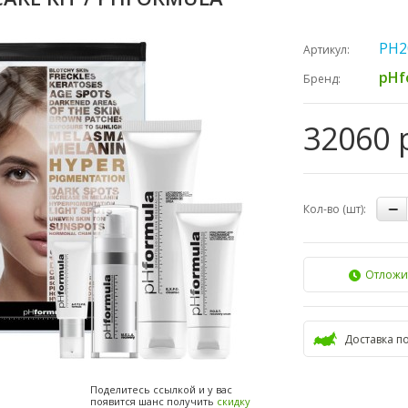
PH2
Артикул:
pHf
Бренд:
32060 
Кол-во (шт):
Отложи
Доставка п
Поделитесь ссылкой и у вас
появится шанс получить
скидку