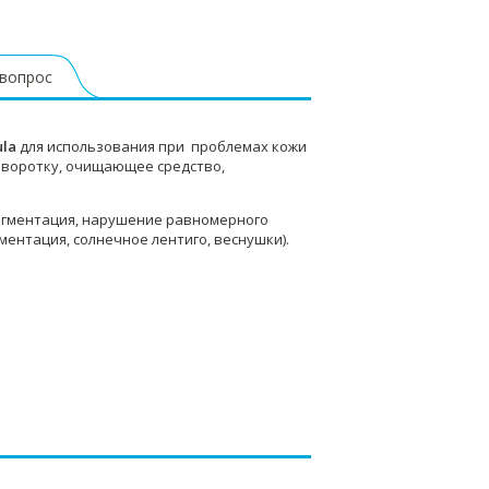
 вопрос
ula
для использования при проблемах кожи
ыворотку, очищающее средство,
игментация, нарушение равномерного
ентация, солнечное лентиго, веснушки).