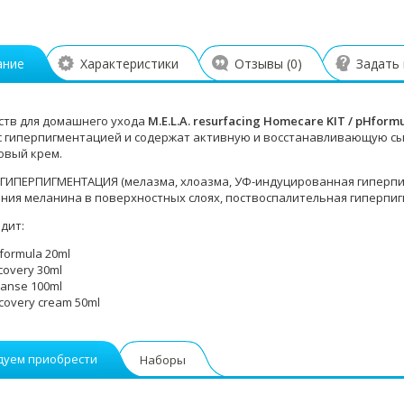
ание
Характеристики
Отзывы (
0
)
Задать
ств для домашнего ухода
M.E.L.A. resurfacing Homecare KIT / pHform
с гиперпигментацией и содержат активную и восстанавливающую с
овый крем.
 ГИПЕРПИГМЕНТАЦИЯ (мелазма, хлоазма, УФ-индуцированная гиперп
ния меланина в поверхностных слоях, поствоспалительная гиперпигм
дит:
E. formula 20ml
ecovery 30ml
leanse 100ml
recovery cream 50ml
дуем приобрести
Наборы