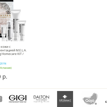
 кожи с
ентацией M.E.L.A.
g Homecare KIT /
201N
Испания)
 р.