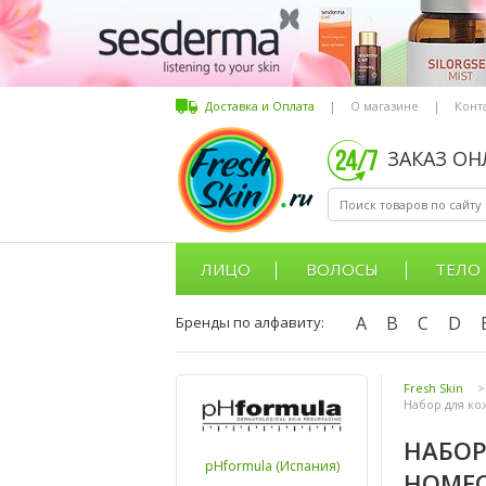
Доставка и Оплата
|
О магазине
|
Конт
ЗАКАЗ О
ЛИЦО
ВОЛОСЫ
ТЕЛО
A
B
C
D
Бренды по алфавиту:
Fresh Skin
>
Набор для ко
НАБОР
pHformula (Испания)
HOMEC