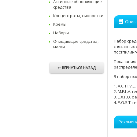
Активные обновляющие
средства
Концентраты, сыворотки
Опис
Кремы
Наборы
Набор сред
Очищающие средства,
связанных 
маски
постпилинг
Показания:
распределе
ВЕРНУТЬСЯ НАЗАД
В набор вхо
1. A.C.T.I.V.
2. M.E.L.A. r
3. E.X.F.O. c
4. P.O.S.T. 
Рекомен