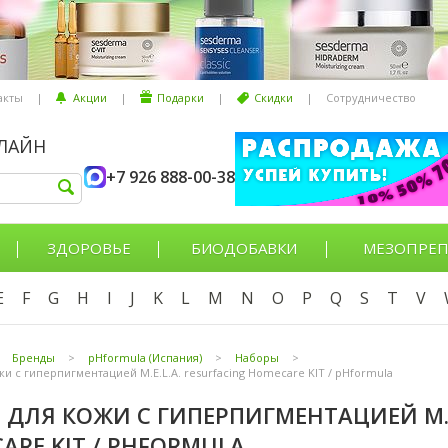
акты
|
Акции
|
Подарки
|
Скидки
|
Сотрудничество
НЛАЙН
+7 926 888-00-38
ЗДОРОВЬЕ
БИОДОБАВКИ
МЕЗОПРЕП
E
F
G
H
I
J
K
L
M
N
O
P
Q
S
T
V
Бренды
>
pHformula (Испания)
>
Наборы
>
жи с гиперпигментацией M.E.L.A. resurfacing Homecare KIT / pHformula
 ДЛЯ КОЖИ С ГИПЕРПИГМЕНТАЦИЕЙ M.E.
ARE KIT / PHFORMULA