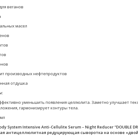
для веганов
а
ральных масел
бенов
атов
тов
онов
жит производных нефтепродуктов
енная отдушка
ы:
ффективно уменьшить появления целлюлита. Заметно улучшает тек
ложения, гармонизирует контуры тела.
 мл
ody System Intensive Anti-Cellulite Serum – Night Reducer “DOUBLE
ая антицеллюлитная редуцирующая сыворотка на основе «дво