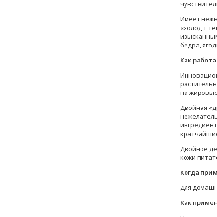
чувствител
Имеет нежн
«холод + т
изысканным
бедра, яго
Как работа
Инновацион
растительн
на жировые
Двойная «др
нежелатель
ингредиент
кратчайшие
Двойное де
кожи питат
Когда при
Для домашн
Как приме