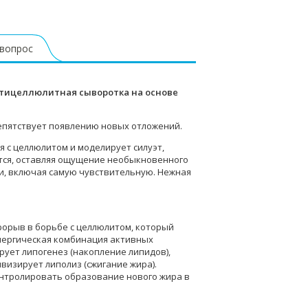
 вопрос
 Антицеллюлитная сыворотка на основе
репятствует появлению новых отложений.
 с целлюлитом и моделирует силуэт,
тся, оставляя ощущение необыкновенного
жи, включая самую чувствительную. Нежная
рорыв в борьбе с целлюлитом, который
инергическая комбинация активных
ует липогенез (накопление липидов),
визирует липолиз (сжигание жира).
нтролировать образование нового жира в