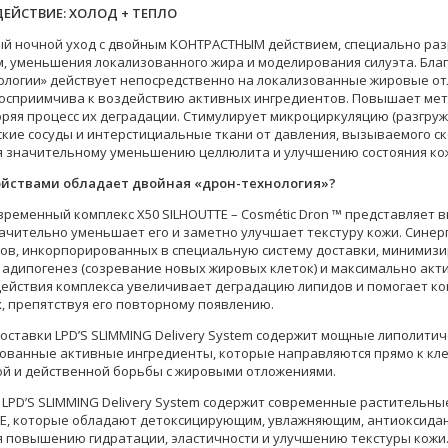
ЕЙСТВИЕ: ХОЛОД + ТЕПЛО
й ночной уход с двойным КОНТРАСТНЫМ действием, специально раз
, уменьшения локализованного жира и моделирования силуэта. Бла
ологии» действует непосредственно на локализованные жировые отл
осприимчива к воздействию активных ингредиентов. Повышает ме
коряя процесс их деградации. Стимулирует микроциркуляцию (разгру
кие сосуды и интерстициальные ткани от давления, вызываемого ск
я значительному уменьшению целлюлита и улучшению состояния кож
ойствами обладает двойная «дрон-технология»?
овременный комплекс X50 SILHOUTTE – Cosmétic Dron ™ представляет
ачительно уменьшает его и заметно улучшает текстуру кожи. Сине
ов, инкорпорированных в специальную систему доставки, минимизир
 адипогенез (созревание новых жировых клеток) и максимально акти
ействия комплекса увеличивает деградацию липидов и помогает ко
, препятствуя его повторному появлению.
 доставки LPD’S SLIMMING Delivery System содержит мощные липолит
ованные активные ингредиенты, которые направляются прямо к кл
й и действенной борьбы с жировыми отложениями.
, LPD’S SLIMMING Delivery System содержит современные растительны
Е, которые обладают детоксицирующим, увлажняющим, антиоксида
я повышению гидратации, эластичности и улучшению текстуры кожи.