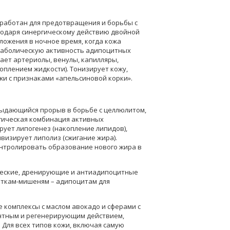
работан для предотвращения и борьбы с
годаря синергическому действию двойной
ожения в ночное время, когда кожа
таболическую активность адипоцитных
жает артериолы, венулы, капилляры,
оплением жидкости). Тонизирует кожу,
и с признаками «апельсиновой корки».
 выдающийся прорыв в борьбе с целлюлитом,
ргическая комбинация активных
ует липогенез (накопление липидов),
визирует липолиз (сжигание жира).
нтролировать образование нового жира в
ические, дренирующие и антиадипоцитные
еткам-мишеням – адипоцитам для
е комплексы с маслом авокадо и сферами с
нтным и регенерирующим действием,
 Для всех типов кожи, включая самую