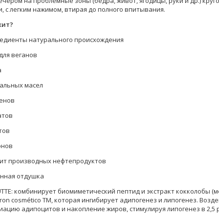
ечером на проблемные зоны (бедра, живот, ягодицы, руки и др.) кр
, с легким нажимом, втирая до полного впитывания.
жит?
гредиенты натурального происхождения
для веганов
а
ральных масел
бенов
атов
тов
онов
жит производных нефтепродуктов
енная отдушка
OUTTE: комбинирует биомиметический пептид и экстракт кокколобы (м
ron cosmético TM, которая ингибирует адипогенез и липогенез. Возд
ацию адипоцитов и накопление жиров, стимулируя липогенез в 2,5 