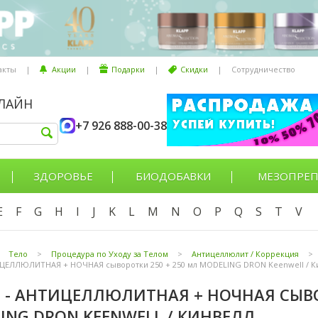
акты
|
Акции
|
Подарки
|
Скидки
|
Сотрудничество
НЛАЙН
+7 926 888-00-38
ЗДОРОВЬЕ
БИОДОБАВКИ
МЕЗОПРЕП
E
F
G
H
I
J
K
L
M
N
O
P
Q
S
T
V
Тело
>
Процедура по Уходу за Телом
>
Антицеллюлит / Коррекция
>
ИЦЕЛЛЮЛИТНАЯ + НОЧНАЯ сыворотки 250 + 250 мл MODELING DRON Keenwell / К
 - АНТИЦЕЛЛЮЛИТНАЯ + НОЧНАЯ СЫВО
ING DRON KEENWELL / КИНВЕЛЛ