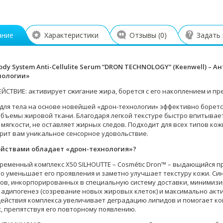
ание
Характеристики
Отзывы (
0
)
Задать
ody System Anti-Cellulite Serum “DRON TECHNOLOGY” (Keenwell) –
нологии»
ЙСТВИЕ: активирует сжигание жира, борется с его накоплением и п
для тела на основе новейшей «дрон-технологии» эффективно борется
бъемы жировой ткани. Благодаря легкой текстуре быстро впитывае
 мягкости, не оставляет жирных следов. Подходит для всех типов ко
рит вам уникальное сенсорное удовольствие.
ойствами обладает «дрон-технология»?
временный комплекс X50 SILHOUTTE – Cosmétic Dron™ – выдающийся п
о уменьшает его проявления и заметно улучшает текстуру кожи. С
ов, инкорпорированных в специальную систему доставки, минимизир
 адипогенез (созревание новых жировых клеток) и максимально акти
ействия комплекса увеличивает деградацию липидов и помогает ко
, препятствуя его повторному появлению.