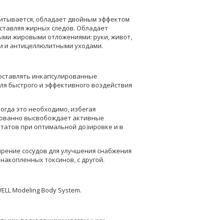
впитывается, обладает двойным эффектом
оставляя жирных следов. Обладает
ыми жировыми отложениями: руки, живот,
и и антицеллюлитными уходами.
доставлять инкапсулированные
ля быстрого и эффективного воздействия
 когда это необходимо, избегая
ированно высвобождает активные
татов при оптимальной дозировке и в
рение сосудов для улучшения снабжения
накопленных токсинов, с другой.
LL Modeling Body System.