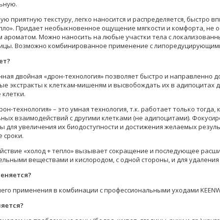
ьную.
ую приятную текстуру, легко наносится и распределяется, быстро 
епло». Придает необыкновенное ощущение мягкости и комфорта, не 
 ароматом. Можно наносить на любые участки тела с локализованн
дицы. Возможно комбинированное применение с липоредуцирующим
ет?
ная двойная «дрон-технология» позволяет быстро и направленно 
ые экстракты к клеткам-мишеням и высвобождать их в адипоцитах д
 клетки.
он-технология» – это умная технология, т.к. работает только тогда,
ных взаимодействий с другими клетками (не адипоцитами). Фокус
ы для увеличения их биодоступности и достижения желаемых резуль
 сроки.
йствие «холод + тепло» вызывает сокращение и последующее расши
ельными веществами и кислородом, с одной стороны, и для удаления 
меняется?
его применения в комбинации с профессиональными уходами KEENWE
няется?