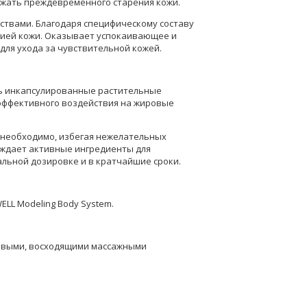
ежать преждевременного старения кожи.
твами. Благодаря специфическому составу
тией кожи. Оказывает успокаивающее и
для ухода за чувствительной кожей.
ть инкапсулированные растительные
 эффективного воздействия на жировые
то необходимо, избегая нежелательных
ождает активные ингредиенты для
льной дозировке и в кратчайшие сроки.
LL Modeling Body System.
уговыми, восходящими массажными