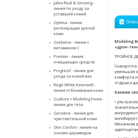
Jalea Real & Ginseng -
линия по уходу за
уставшей кожей
Опис
Optima - линия
регенерации зрелой
кожи
Modeling B
Oxidance - линия с
«дрон-тех
витамином C
Premier - линия
ТРОЙНОЕ ДЕ
очищающих средств
Сыворотка 
Progresif - линия для
уменьшая о
ухода за кожей век
комфорта и
отдушка да
Rege-White Keenwell -
линия отбеливания кожи
Какими св
Sculture + Modeling home -
• ультрасо
линия для тела
значительн
ингредиент
Sensitive - линия для
ингибирует
чувствительной кожи
Механизм д
Skin Confort - линия на
адипоцитах
основе церамидов