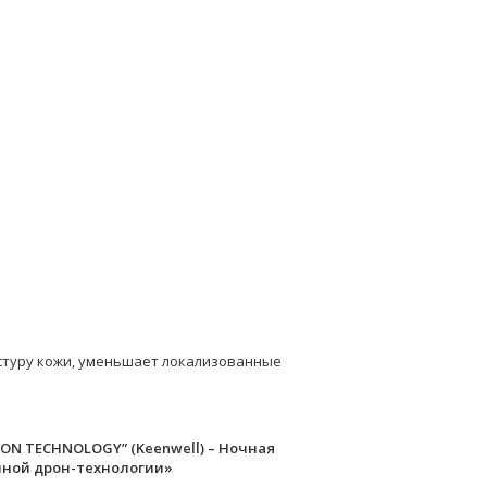
стуру кожи, уменьшает локализованные
 DRON TECHNOLOGY” (Keenwell) – Ночная
йной дрон-технологии»