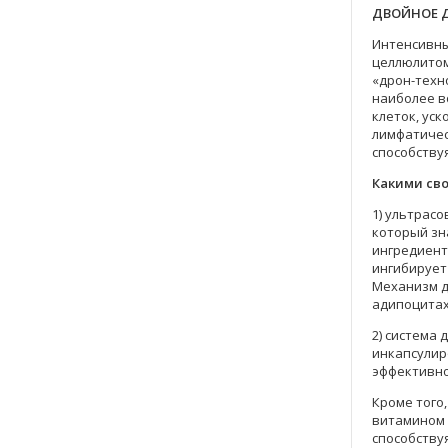
ДВОЙНОЕ Д
Интенсивны
целлюлитом
«дрон-техн
наиболее в
клеток, ус
лимфатичес
способству
Какими св
1) ультрас
который зн
ингредиент
ингибирует
Механизм д
адипоцитах
2) система
инкапсулир
эффективно
Кроме того
витамином 
способству