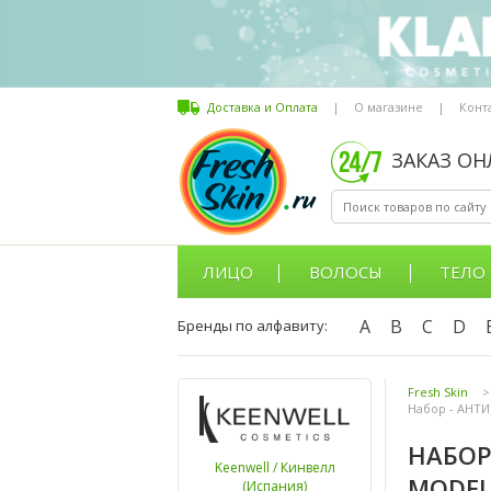
Доставка и Оплата
|
О магазине
|
Конт
ЗАКАЗ О
ЛИЦО
ВОЛОСЫ
ТЕЛО
A
B
C
D
Бренды по алфавиту:
Fresh Skin
>
Набор - АНТ
НАБОР
Keenwell / Кинвелл
MODEL
(Испания)