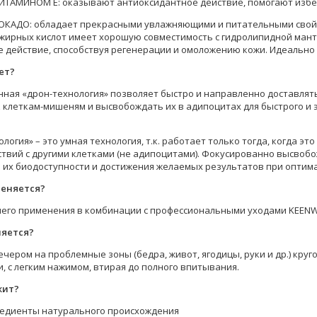
ВИТАМИНОМ E: оказывают антиоксидантное действие, помогают изб
ОКАДО: обладает прекрасными увлажняющими и питательными свойс
жирных кислот имеет хорошую совместимость с гидролипидной ман
 действие, способствуя регенерации и омоложению кожи. Идеально 
ет?
ная «дрон-технология» позволяет быстро и направленно доставля
к клеткам-мишеням и высвобождать их в адипоцитах для быстрого и
логия» – это умная технология, т.к. работает только тогда, когда э
твий с другими клетками (не адипоцитами). Фокусированно высвоб
 их биодоступности и достижения желаемых результатов при оптима
меняется?
его применения в комбинации с профессиональными уходами KEENWE
няется?
ечером на проблемные зоны (бедра, живот, ягодицы, руки и др.) кр
, с легким нажимом, втирая до полного впитывания.
жит?
гредиенты натурального происхождения