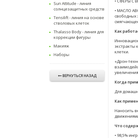
• СФЕРЫ С 
Sun Attitude - линия
солнцезащитных средств
• МАСЛО АВ
свободных 
Tensilift - линия на основе
смягчающее
стволовых клеток
Как работа
Thalasso Body - линия для
коррекции фигуры
Инновацион
Макияж
экстракты 
клетки.
Наборы
«Дрон-техно
взаимодейс
увеличения
ВЕРНУТЬСЯ НАЗАД
Когда при
Для домашн
Как приме
Наносить в
движениями
Что содер
• 98,5% ин