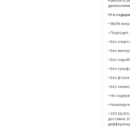
Наносить в
движениями
Что содер
• 98,5% ин
• Подходит 
• Без спирт
• Без мине
• Без пара
• Без сульф
• Без фтала
• Без силик
• Не содер
• Неаллерг
• X50 SILH
доставки, D
дифференци