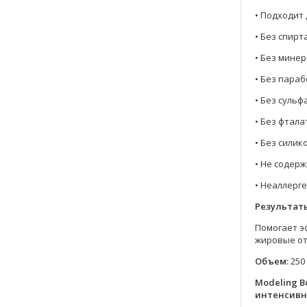
• Подходит 
• Без спирт
• Без мине
• Без пара
• Без сульф
• Без фтала
• Без силик
• Не содер
• Неаллерг
Результат
Помогает э
жировые от
Объем:
250
Modeling B
интенсивн