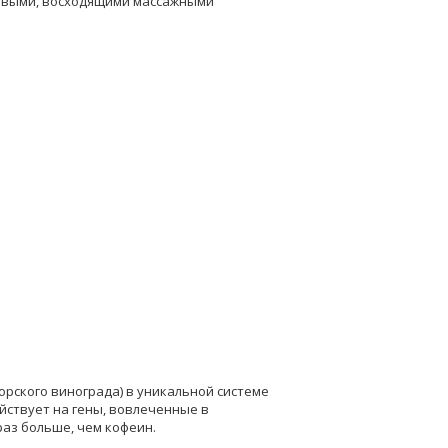
уговыми, восходящими массажными
орского винограда) в уникальной системе
ействует на гены, вовлеченные в
раз больше, чем кофеин.