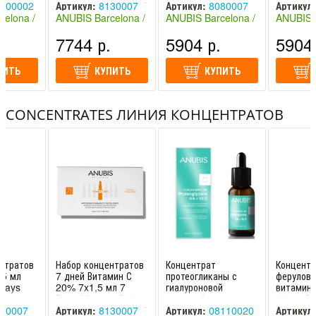
UBIS Ba
/ ANUBIS Barcelona
Concentrate /
Concentr
100002
Артикул:
8130007
Артикул:
8080007
Артикул:
ЧАСТОТА ИСПОЛЬЗОВАНИЯ
ANUBIS Barce
ANUBIS 
celona /
ANUBIS Barcelona /
ANUBIS Barcelona /
ANUBIS B
елона
Анубис Барселона
Анубис Барселона
Анубис Б
.
7744 р.
5904 р.
5904 
Курсовой прием в течении 7 дней, не менее 4х раз в год.
(Испания)
(Испания)
(Испания
ПИТЬ
КУПИТЬ
КУПИТЬ
CONCENTRATES ЛИНИЯ КОНЦЕНТРАТОВ
нтратов
Набор концентратов
Концентрат
Концентр
,5 мл
7 дней Витамин С
протеогликаны с
ферулова
 Days
20% 7x1,5 мл 7
гиалуроновой
витамин
Days Vitamin C 20%
кислотой и
20 мл Co
 /
/ ANUBIS Barcelona
витамином С 20 мл
Ferulic V
90007
Артикул:
8130007
Артикул:
08110020
Артикул: