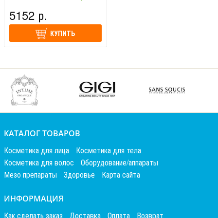
Барселона (Испания)
5152 р.
КУПИТЬ
КАТАЛОГ ТОВАРОВ
Косметика для лица
Косметика для тела
Косметика для волос
Оборудование/аппараты
Мезо препараты
Здоровье
Карта сайта
ИНФОРМАЦИЯ
Как сделать заказ
Доставка
Оплата
Возврат