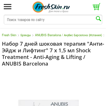
>
>
>
Fresh Skin
Бренды
ANUBIS Barcelona / Анубис Барселона (Испания)
Набор 7 дней шоковая терапия "Анти-
Эйдж и Лифтинг" 7 х 1,5 мл Shock
M
N
O
P
Q
S
T
V
W
Treatment - Anti-Aging & Lifting /
ANUBIS Barcelona