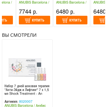
celo
Concentrate
DMAE / 
celona /
ANUBIS Barcelona /
ANUBIS Barcelona /
ANUBIS B
Proteoglyca
елона
Анубис Барселона
Анубис Барселона
Анубис Б
.
7744 р.
6480 р.
6480 
(Испания)
(Испания)
(Испания
ПИТЬ
КУПИТЬ
КУПИТЬ
ВЫ СМОТРЕЛИ
Набор 7 дней шоковая терапия
"Анти-Эйдж и Лифтинг" 7 х 1,5
мл Shock Treatment - An
Артикул:
8020007
ANUBIS Barcelona / Анубис