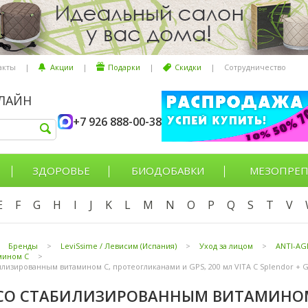
акты
|
Акции
|
Подарки
|
Скидки
|
Сотрудничество
НЛАЙН
+7 926 888-00-38
ЗДОРОВЬЕ
БИОДОБАВКИ
МЕЗОПРЕП
E
F
G
H
I
J
K
L
M
N
O
P
Q
S
T
V
Бренды
>
LeviSsime / Левисим (Испания)
>
Уход за лицом
>
ANTI-AG
мином С
>
илизированным витамином С, протеогликанами и GPS, 200 мл VITA C Splendor + 
СО СТАБИЛИЗИРОВАННЫМ ВИТАМИНОМ