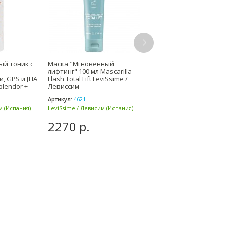
ый тоник с
Маска "Мгновенный
Укрепляющий крем с
лифтинг" 100 мл Mascarilla
эффектом лифтинга 50 
, GPS и [HA
Flash Total Lift LeviSsime /
Tensor Q10 Collagen Cr
Splendor +
Левиссим
LeviSsime / Левиссим
Артикул:
4621
Артикул:
4647
м (Испания)
LeviSsime / Левисим (Испания)
LeviSsime / Левисим (Испа
2270 р.
4150 р.