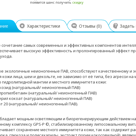
появится шанс получить
скидку
ание
Характеристики
Отзывы (
0
)
Задать
 сочетание самых современных и эффективных компонентов интелл
еспечивает высокую эффективность и пролонгированный эффект пр
ухода.
е экологичные неионогенные ПАВ, способствуют качественному и 
 кожи лица, шеи и декольте, не зависимо от её типа, без агресси н
 гидролипидной мантии и местного иммунитета кожи:
юкозид (натуральный/ неионогенный ПАВ)
пропилбетаин (натуральный/ неионогенный ПАВ)
церил кокоат (натуральный/ неионогенный ПАВ)
ат 20 (натуральный/ неионогенный ПАВ).
бладает мощным осветляющим и биорегенерирующим действием на 
ному комплексу GPS-P ©, стабилизированному липосомальному вит
ечивает сохранение местного иммунитета кожи, так как содержит ра
арка, глюкоза и полисахариды, экстракт пории кокосовидной), явл