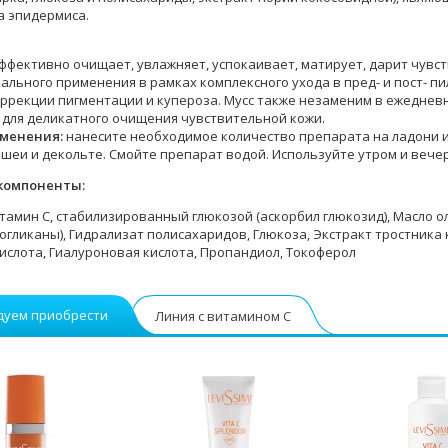
 эпидермиса.
ффективно очищает, увлажняет, успокаивает, матирует, дарит чувст
ального применения в рамках комплексного ухода в пред- и пост- пи
оррекции пигментации и купероза. Мусс также незаменим в ежедневн
и для деликатного очищения чувствительной кожи.
именения:
нанесите необходимое количество препарата на ладони 
, шеи и декольте. Смойте препарат водой. Используйте утром и вече
компоненты:
тамин С, стабилизированный глюкозой (аскорбил глюкозид), Масло ол
огликаны), Гидрализат полисахаридов, Глюкоза, Экстракт тростника 
ислота, Гиалуроновая кислота, Пропандиол, Токоферол
дуем приобрести
Линия с витамином С