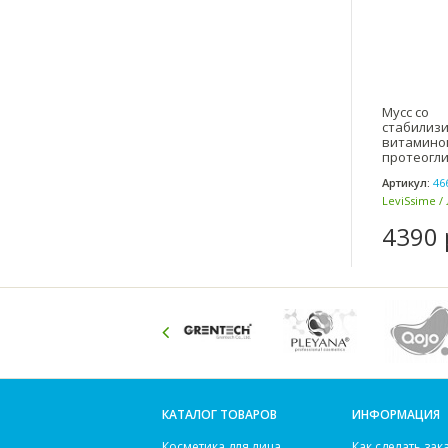
Мусс со
стабилиз
витамином
протеогли
мл VITA C 
Артикул:
46
LeviSsime /
4390 
КАТАЛОГ ТОВАРОВ
ИНФОРМАЦИЯ
Косметика для лица
Как сделать зак