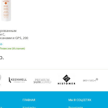
ированным
 С,
канами и GPS, 200
Splendor + GPS M
66
 Левисим (Испания)
р.
ГЛАВНАЯ
МЫ В СОЦСЕТЯХ
аз
Контакты
Вконтакте