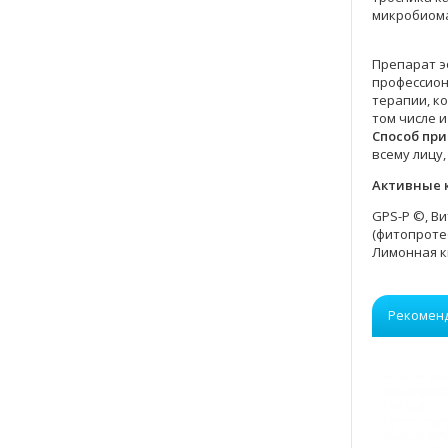
микробиома
Препарат э
профессион
терапии, к
том числе 
Способ пр
всему лицу
Активные 
GPS-P ©, Ви
(фитопроте
Лимонная к
Рекомен