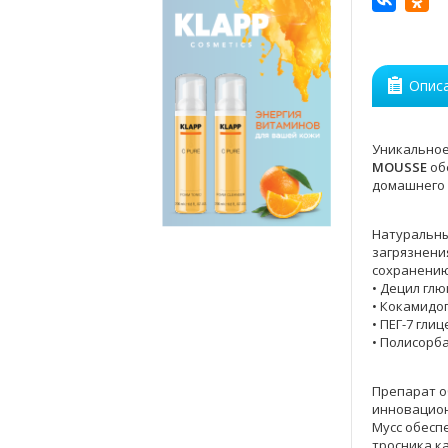
Опис
Уникальное
MOUSSE
об
домашнего 
Натуральны
загрязнения
сохранению
• Децил гл
• Кокамидо
• ПЕГ-7 гли
• Полисорб
Препарат о
инновацион
Мусс обесп
тросника к