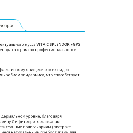
 вопрос
ектуального мусса
VITA C SPLENDOR +GPS
епарата в рамках профессионального и
эффективному очищению всех видов
а микробиом эпидермиса, что способствует
дермальном уровне, благодаря
амину С и фитопротеогликанам.
стительные полисахариды ( экстракт
яющиеся натуральными пребиотиками для