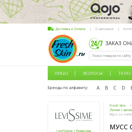
Доставка и Оплата
|
О магазине
|
Конт
ЗАКАЗ О
ЛИЦО
ВОЛОСЫ
ТЕЛО
A
B
C
D
Бренды по алфавиту:
Fresh Skin
>
Линия с вита
Мусс со стаб
МУСС 
LeviSsime / Левисим