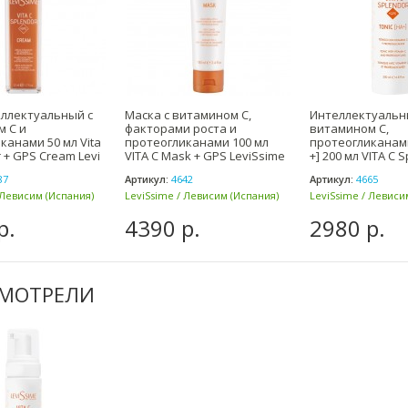
ллектуальный с
Маска с витамином С,
Интеллектуальн
 С и
факторами роста и
витамином С,
канами 50 мл Vita
протеогликанами 100 мл
протеогликанами
 + GPS Cream Levi
VITA C Mask + GPS LeviSsime
+] 200 мл VITA C 
/
87
Артикул:
4642
Артикул:
4665
 Левисим (Испания)
LeviSsime / Левисим (Испания)
LeviSsime / Левиси
р.
4390 р.
2980 р.
СМОТРЕЛИ