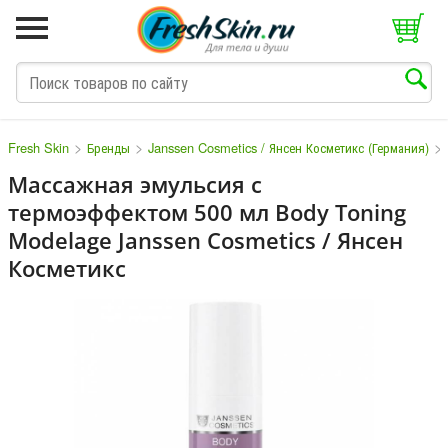
>
>
>
Fresh Skin
Бренды
Janssen Cosmetics / Янсен Косметикс (Германия)
Массажная эмульсия с
термоэффектом 500 мл Body Toning
M
N
O
P
Q
S
T
V
W
Modelage Janssen Cosmetics / Янсен
Косметикс