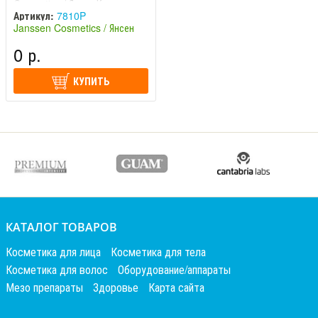
Cosmetics / Янсен Кос
Артикул:
7810P
Janssen Cosmetics / Янсен
Косметикс (Германия)
0 р.
КУПИТЬ
КАТАЛОГ ТОВАРОВ
Косметика для лица
Косметика для тела
Косметика для волос
Оборудование/аппараты
Мезо препараты
Здоровье
Карта сайта