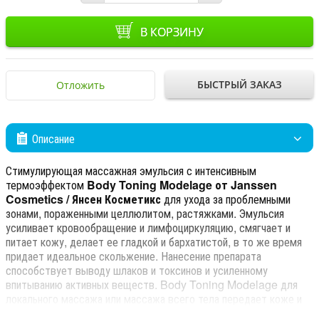
В КОРЗИНУ
БЫСТРЫЙ ЗАКАЗ
Отложить
Описание
Стимулирующая массажная эмульсия с интенсивным
термоэффектом
Body Toning Modelage от Janssen
Cosmetics / Янсен Косметикс
для ухода за проблемными
зонами, пораженными целлюлитом, растяжками. Эмульсия
усиливает кровообращение и лимфоциркуляцию, смягчает и
питает кожу, делает ее гладкой и бархатистой, в то же время
придает идеальное скольжение. Нанесение препарата
способствует выводу шлаков и токсинов и усиленному
впитыванию активных веществ. Body Toning Modelage для
локального массажа или массажа всего тела передает коже и
подкожным тканям мощный энергетический импульс, что