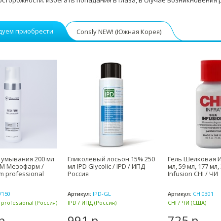
сторожности: избегать попадания в глаза, в случае возникновения
дуем приобрести
Consly NEW! (Южная Корея)
 умывания 200 мл
Гликолевый лосьон 15% 250
Гель Шелковая И
AM Мезофарм /
мл IPD Glycolic / IPD / ИПД
мл, 59 мл, 177 мл,
 professional
Россия
Infusion CHI / ЧИ
7150
Артикул:
IPD-GL
Артикул:
CHI0301
rofessional (Россия)
IPD / ИПД (Россия)
CHI / ЧИ (США)
р.
991 р.
725 р.