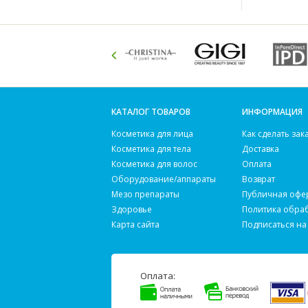
КАТАЛОГ ТОВАРОВ
ИНФОРМАЦИЯ
Косметика для лица
Как сделать зак
Косметика для тела
Доставка
Косметика для волос
Оплата
Оборудование/аппараты
Возврат
Мезо препараты
Публичная офе
Здоровье
Политика обра
Карта сайта
Подписаться на
Оплата: