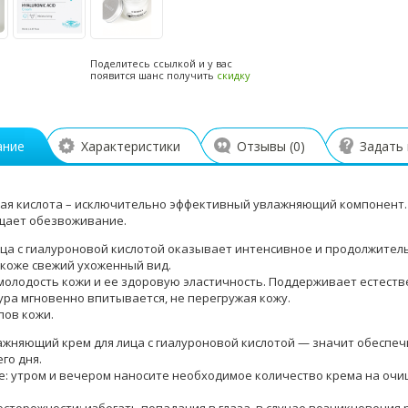
Поделитесь ссылкой и у вас
появится шанс получить
скидку
ание
Характеристики
Отзывы (
0
)
Задать
ая кислота – исключительно эффективный увлажняющий компонент. 
щает обезвоживание.
ица с гиалуроновой кислотой оказывает интенсивное и продолжите
коже свежий ухоженный вид.
молодость кожи и ее здоровую эластичность. Поддерживает естест
тура мгновенно впитывается, не перегружая кожу.
пов кожи.
ажняющий крем для лица с гиалуроновой кислотой — значит обеспеч
го дня.
: утром и вечером наносите необходимое количество крема на очи