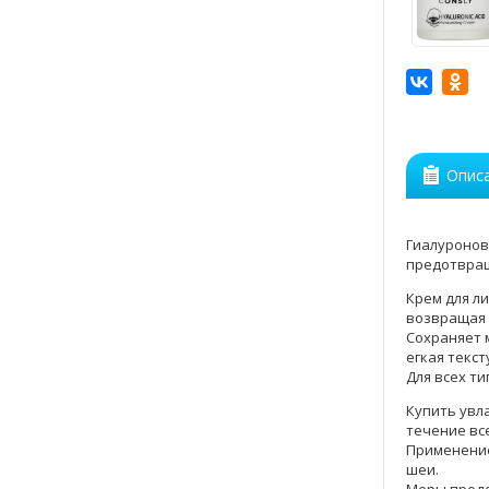
Опис
Гиалуронов
предотвра
Крем для л
возвращая 
Сохраняет 
егкая текс
Для всех ти
Купить увл
течение все
Применение
шеи.