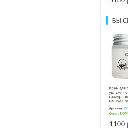
ВЫ 
Крем для 
увлажняю
гиалуроно
мл Hyaluro
Moisturizi
Артикул:
29
Consly NEW
1100 