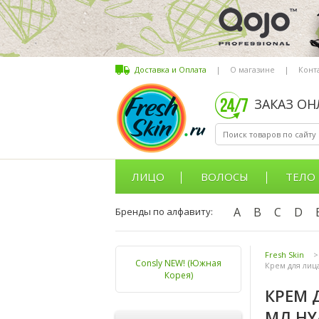
Доставка и Оплата
|
О магазине
|
Конт
ЗАКАЗ О
ЛИЦО
ВОЛОСЫ
ТЕЛО
A
B
C
D
Бренды по алфавиту:
Fresh Skin
>
Consly NEW! (Южная
Крем для лица
Корея)
КРЕМ 
МЛ HY