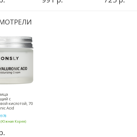
СМОТРЕЛИ
лица
щий с
вой кислотой, 70
nic Acid
ng Cream
1978
! (Южная Корея)
р.