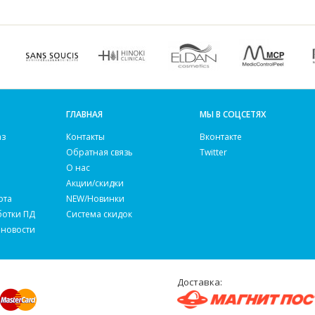
ГЛАВНАЯ
МЫ В СОЦСЕТЯХ
аз
Контакты
Вконтакте
Обратная связь
Twitter
О нас
Акции/скидки
рта
NEW/Новинки
ботки ПД
Система скидок
 новости
Доставка: