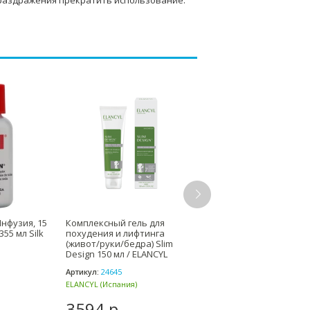
 раздражения прекратить использование.
нфузия, 15
Комплексный гель для
Крем анти-акне 50 мл A
 355 мл Silk
похудения и лифтинга
ACNE CREAM Мезофарм 
(живот/руки/бедра) Slim
Mesopharm professiona
Design 150 мл / ELANCYL
Артикул:
24645
Артикул:
428550
ELANCYL (Испания)
3594 р.
4580 р.