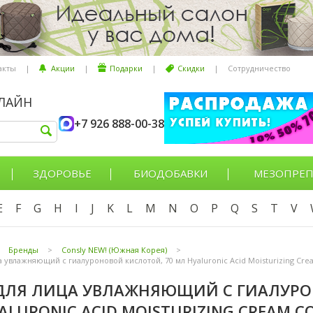
акты
|
Акции
|
Подарки
|
Скидки
|
Сотрудничество
НЛАЙН
+7 926 888-00-38
ЗДОРОВЬЕ
БИОДОБАВКИ
МЕЗОПРЕП
E
F
G
H
I
J
K
L
M
N
O
P
Q
S
T
V
Бренды
>
Consly NEW! (Южная Корея)
>
 увлажняющий с гиалуроновой кислотой, 70 мл Hyaluronic Acid Moisturizing Cre
ДЛЯ ЛИЦА УВЛАЖНЯЮЩИЙ С ГИАЛУРО
ALURONIC ACID MOISTURIZING CREAM C