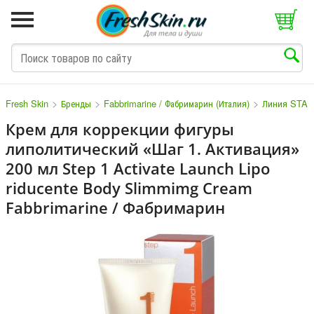
>
>
>
Fresh Skin
Бренды
Fabbrimarine / Фабримарин (Италия)
Линия STA
Крем для коррекции фигуры
липолитический «Шаг 1. Активация»
M
N
O
P
Q
S
T
V
W
200 мл Step 1 Activate Launch Lipo
riducente Body Slimmimg Cream
Fabbrimarine / Фабримарин