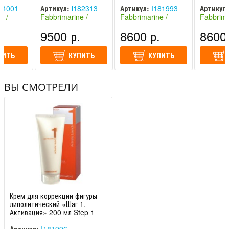
ff
Step 6. Zerogra
мл Step 2 Engine
200 мл S
84001
Артикул:
i182313
Артикул:
I181993
Артикул:
Start Cello rid
Activate
e /
Fabbrimarine /
Fabbrimarine /
Fabbrima
Фабримарин
Фабримарин
Фабрима
.
9500 р.
8600 р.
8600 
(Италия)
(Италия)
(Италия)
ПИТЬ
КУПИТЬ
КУПИТЬ
ВЫ СМОТРЕЛИ
Крем для коррекции фигуры
липолитический «Шаг 1.
Активация» 200 мл Step 1
Activate Launch Li