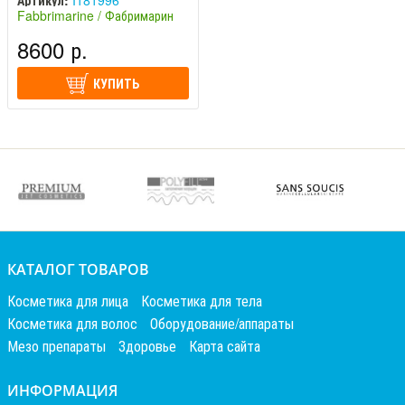
Артикул:
I181996
Fabbrimarine / Фабримарин
(Италия)
8600 р.
КУПИТЬ
КАТАЛОГ ТОВАРОВ
Косметика для лица
Косметика для тела
Косметика для волос
Оборудование/аппараты
Мезо препараты
Здоровье
Карта сайта
ИНФОРМАЦИЯ