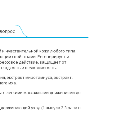
 вопрос
 и чувствительной кожи любого типа.
ющим свойствами. Регенерирует и
рессовое действие, защищает от
гладкость и шелковистость.
я, экстракт миротамнуса, экстракт,
ого мха.
льте легкими массажными движениями до
оддерживающий уход (1 ампула 2-3 раза в