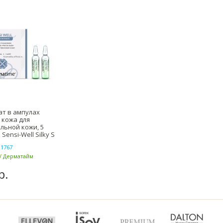
т в ампулах
 кожа для
льной кожи, 5
 Sensi-Well Silky S
1767
/ Дерматайм
р.