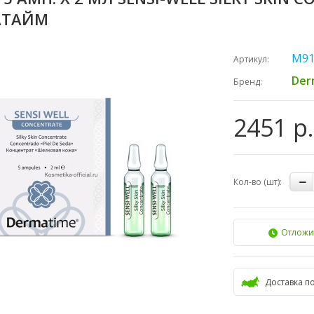
АТАЙМ
М91
Артикул:
Der
Бренд:
2451 р.
Кол-во (шт):
Отложи
Доставка п