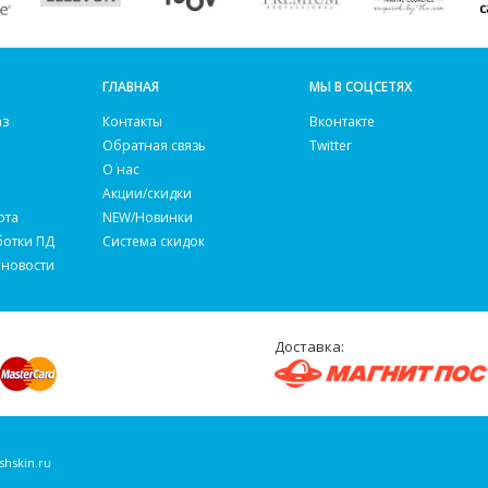
ГЛАВНАЯ
МЫ В СОЦСЕТЯХ
аз
Контакты
Вконтакте
Обратная связь
Twitter
О нас
Акции/скидки
рта
NEW/Новинки
ботки ПД
Система скидок
 новости
Доставка:
shskin.ru