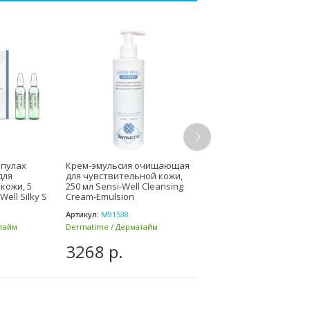
мпулах
Крем-эмульсия очищающая
Мицеллярная вода для
для
для чувствительной кожи,
очищения лица 400 мл
кожи, 5
250 мл Sensi-Well Cleansing
Sensi-Well Micellar Wate
Well Silky S
Cream-Emulsion
Dermatime / Дерматай
Артикул:
М91538
Артикул:
М91781
тайм
Dermatime / Дерматайм
Dermatime / Дерматайм
(Испания)
(Испания)
3268 р.
2455 р.