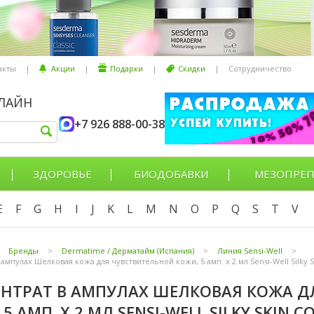
акты
|
Акции
|
Подарки
|
Скидки
|
Сотрудничество
НЛАЙН
+7 926 888-00-38
ЗДОРОВЬЕ
БИОДОБАВКИ
МЕЗОПРЕП
E
F
G
H
I
J
K
L
M
N
O
P
Q
S
T
V
Бренды
>
Dermatime / Дерматайм (Испания)
>
Линия Sensi-Well
>
ампулах Шелковая кожа для чувствительной кожи, 5 амп. x 2 мл Sensi-Well Silky
НТРАТ В АМПУЛАХ ШЕЛКОВАЯ КОЖА Д
5 АМП. X 2 МЛ SENSI-WELL SILKY SKIN 