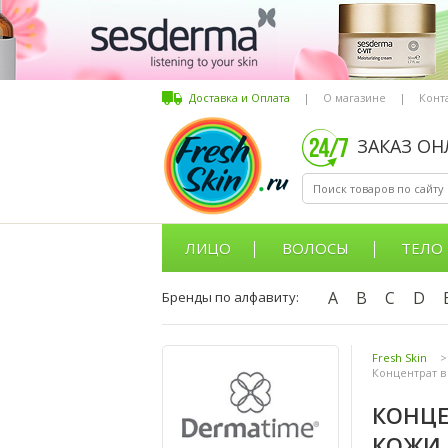
Доставка и Оплата
|
О магазине
|
Конт
ЗАКАЗ О
ЛИЦО
ВОЛОСЫ
ТЕЛО
A
B
C
D
Бренды по алфавиту:
Fresh Skin
>
Концентрат в 
КОНЦЕ
КОЖИ, 