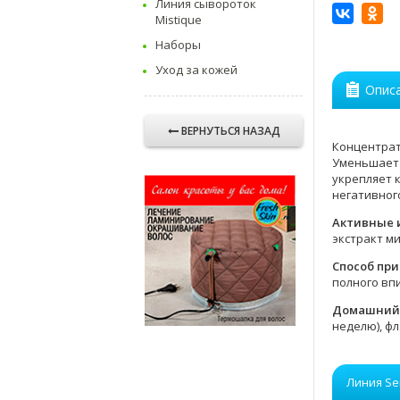
Линия сывороток
Mistique
Наборы
Уход за кожей
Опис
ВЕРНУТЬСЯ НАЗАД
Концентрат
Уменьшает 
укрепляет 
негативног
Активные 
экстракт ми
Способ пр
полного вп
Домашний 
неделю), ф
Линия Se