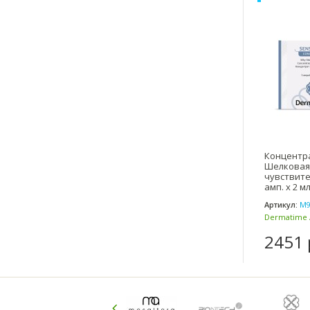
Концентра
Шелковая
чувствите
амп. x 2 мл
Артикул:
М9
Dermatime 
(Испания)
2451 