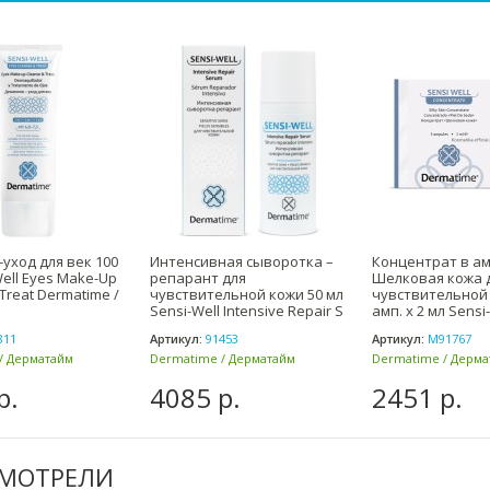
уход для век 100
Интенсивная сыворотка –
Концентрат в а
Well Eyes Make-Up
репарант для
Шелковая кожа 
Treat Dermatime /
чувствительной кожи 50 мл
чувствительной 
Sensi-Well Intensive Repair S
амп. x 2 мл Sensi-
811
Артикул:
91453
Артикул:
М91767
/ Дерматайм
Dermatime / Дерматайм
Dermatime / Дерма
(Испания)
(Испания)
р.
4085 р.
2451 р.
СМОТРЕЛИ