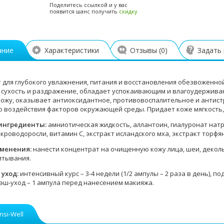
Поделитесь ссылкой и у вас
появится шанс получить
скидку
ание
Характеристики
Отзывы (
0
)
Задать
 для глубокого увлажнения, питания и восстановления обезвоженной
сухость и раздражение, обладает успокаивающим и влагоудержива
кожу, оказывает антиоксидантное, противовоспалительное и антист
о воздействия факторов окружающей среды. Придает коже мягкость, 
ингредиенты:
амниотическая жидкость, аллантоин, гиалуронат натри
кроводоросли, витамин С, экстракт исландского мха, экстракт торфян
именения:
нанести концентрат на очищенную кожу лица, шеи, деко
итывания.
уход:
интенсивный курс – 3-4 недели (1/2 ампулы – 2 раза в день), п
лэш-уход – 1 ампула перед нанесением макияжа.
nsi-Well