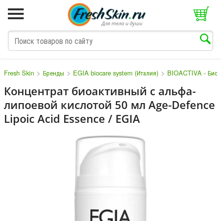
>
>
>
Fresh Skin
Бренды
EGIA biocare system (Италия)
BIOACTIVA - Биоа
Концентрат биоактивный с альфа-
липоевой кислотой 50 мл Age-Defence
M
N
O
P
Q
S
T
V
W
Lipoic Acid Essence / EGIA