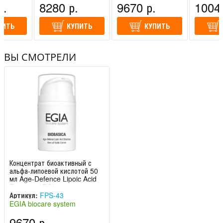
р.
8280 р.
9670 р.
10040
ПИТЬ
КУПИТЬ
КУПИТЬ
ВЫ СМОТРЕЛИ
Концентрат биоактивный с
альфа-липоевой кислотой 50
мл Age-Defence Lipoic Acid
Essence / EGI
Артикул:
FPS-43
EGIA biocare system
(Италия)
9670 р.