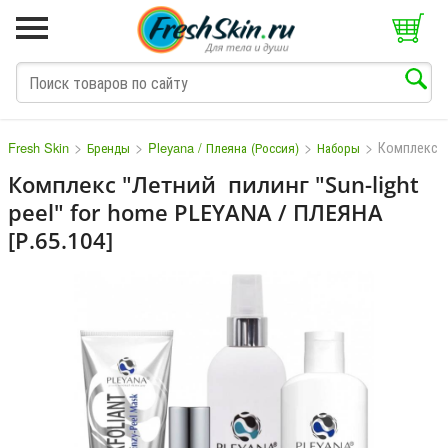
>
>
>
>
Комплекс Л
Fresh Skin
Бренды
Pleyana / Плеяна (Россия)
Наборы
Комплекс "Летний пилинг "Sun-light
peel" for home PLEYANA / ПЛЕЯНА
M
N
O
P
Q
S
T
V
W
[P.65.104]