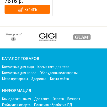
7616 р.
Солнцезащитный увлажняющий крем для лица SPF 30
благодаря компонентам предотвращает появление пигментации,
КУПИТЬ
не оставляет белых пятен на коже, подходит под любой макияж.
В тёплые, солнечные месяцы будьте осторожны с процедурой
пилинга: выбирайте только бережный пилинг, обязательно
проконсультируйтесь у специалиста, и тогда Ваша кожа
порадует Вас более молодым, ухоженным и здоровым видом.
Внимание!
Перед использованием проконсультируйтесь у
Вашего косметолога! Рекомендуется тест-проба перед
применением! (на сгибе локтя)
КАТАЛОГ ТОВАРОВ
Косметика для лица
Косметика для тела
Косметика для волос
Оборудование/аппараты
Мезо препараты
Здоровье
Карта сайта
ИНФОРМАЦИЯ
Как сделать заказ
Доставка
Оплата
Возврат
Публичная оферта
Политика обработки ПД