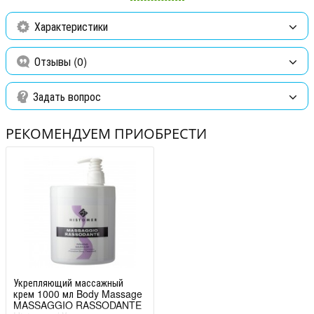
гидролизованные протеины растений
Характеристики
Способ применения:
распределить необходимое количество
массажного крема на поверхности кожи и провести массаж.
Отзывы (0)
Подходит для длительных процедур.
Задать вопрос
РЕКОМЕНДУЕМ ПРИОБРЕСТИ
Укрепляющий массажный
крем 1000 мл Body Massage
MASSAGGIO RASSODANTE