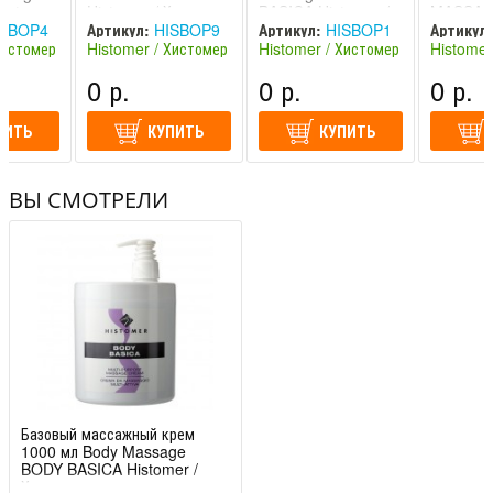
istomer
Histomer / Хистомер
BASICA Histomer /
MASSAG
Хистомер
ATTIVA
SBOP4
Артикул:
HISBOP9
Артикул:
HISBOP1
Артикул:
Histomer
Хистомер
Histomer / Хистомер
Histomer / Хистомер
Histomer
(Италия)
(Италия)
(Италия)
0 р.
0 р.
0 р.
ПИТЬ
КУПИТЬ
КУПИТЬ
ВЫ СМОТРЕЛИ
Базовый массажный крем
1000 мл Body Massage
BODY BASICA Histomer /
Хистомер