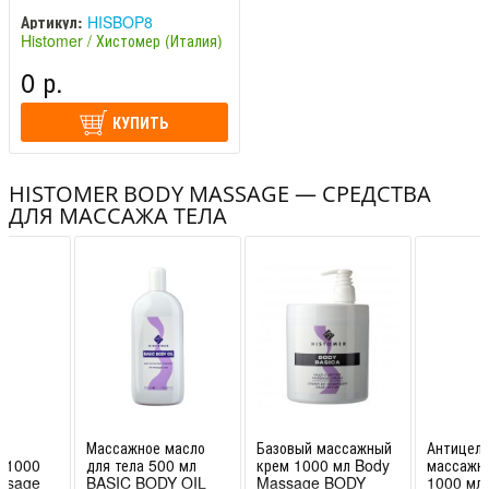
Histomer / Хистомер
Артикул:
HISBOP8
Histomer / Хистомер (Италия)
0 р.
КУПИТЬ
HISTOMER BODY MASSAGE — СРЕДСТВА
ДЛЯ МАССАЖА ТЕЛА
ля
Массажное масло
Базовый массажный
Антицел
я 1000
для тела 500 мл
крем 1000 мл Body
массажн
ssage
BASIC BODY OIL
Massage BODY
1000 мл