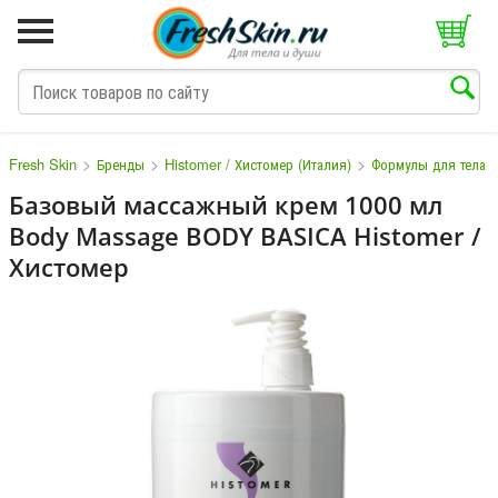
>
>
>
Fresh Skin
Бренды
Histomer / Хистомер (Италия)
Формулы для тела
Базовый массажный крем 1000 мл
Body Massage BODY BASICA Histomer /
M
N
O
P
Q
S
T
V
W
Хистомер