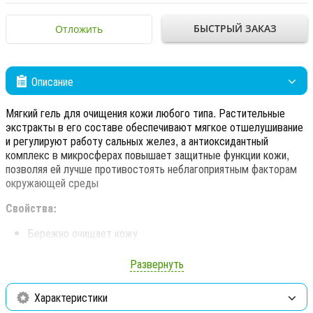
БЫСТРЫЙ ЗАКАЗ
Отложить
Описание
Мягкий гель для очищения кожи любого типа. Растительные
экстракты в его составе обеспечивают мягкое отшелушивание
и регулируют работу сальных желез, а антиоксидантный
комплекс в микросферах повышает защитные функции кожи,
позволяя ей лучше противостоять неблагоприятным факторам
окружающей среды
Свойства:
Бережно очищает кожу
Оказывает детоксицирующее действие
Развернуть
Повышает защитные функции кожи
Характеристики
Способ применения:
Небольшое количество геля нанесите на