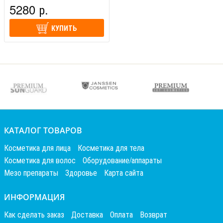
(Италия)
5280 р.
КУПИТЬ
КАТАЛОГ ТОВАРОВ
Косметика для лица
Косметика для тела
Косметика для волос
Оборудование/аппараты
Мезо препараты
Здоровье
Карта сайта
ИНФОРМАЦИЯ
Как сделать заказ
Доставка
Оплата
Возврат