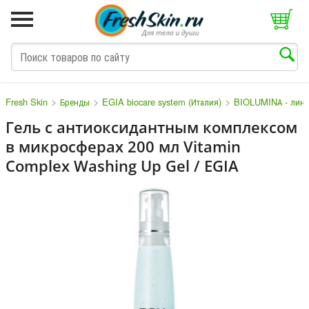
>
>
>
Fresh Skin
Бренды
EGIA biocare system (Италия)
BIOLUMINА - лини
Гель с антиоксидантным комплексом
в микросферах 200 мл Vitamin
M
N
O
P
Q
S
T
V
W
Complex Washing Up Gel / EGIA