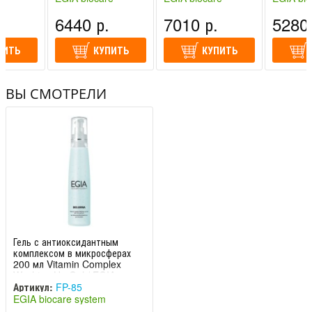
vicrosphere
EGIA
лия)
system (Италия)
system (Италия)
system (
.
6440 р.
7010 р.
5280 
ПИТЬ
КУПИТЬ
КУПИТЬ
ВЫ СМОТРЕЛИ
Гель с антиоксидантным
комплексом в микросферах
200 мл Vitamin Complex
Washing Up Gel / EGIA
Артикул:
FP-85
EGIA biocare system