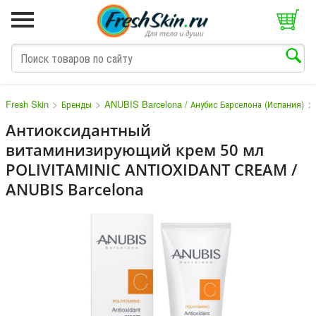
>
>
>
Fresh Skin
Бренды
ANUBIS Barcelona / Анубис Барселона (Испания)
Антиоксидантный
витаминизирующий крем 50 мл
M
N
O
P
Q
S
T
V
W
POLIVITAMINIC ANTIOXIDANT CREAM /
ANUBIS Barcelona