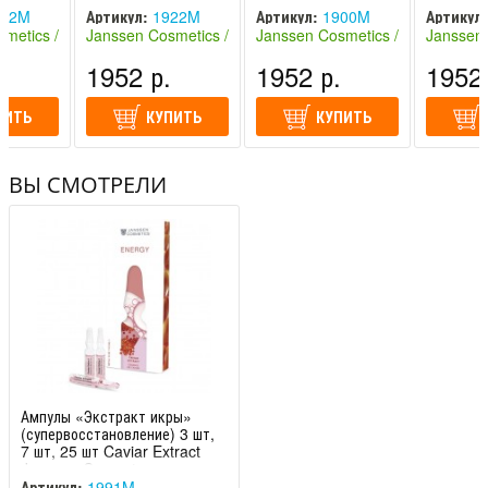
x 2 мл,
x 2 мл, 25 x 2 мл
шт, 7 шт, 25 шт Eye
синтез э
12M
Артикул:
1922M
Артикул:
1900M
Артикул:
stant
F
шт, 7 шт,
metics /
Janssen Cosmetics /
Janssen Cosmetics /
Janssen 
тикс
Янсен Косметикс
Янсен Косметикс
Янсен Ко
.
1952 р.
1952 р.
1952 
(Германия)
(Германия)
(Германи
ПИТЬ
КУПИТЬ
КУПИТЬ
ВЫ СМОТРЕЛИ
Ампулы «Экстракт икры»
(супервосстановление) 3 шт,
7 шт, 25 шт Caviar Extract
Janssen Cosmet
Артикул:
1991M