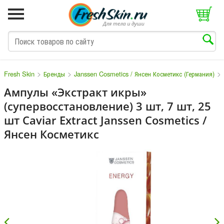
>
>
>
Fresh Skin
Бренды
Janssen Cosmetics / Янсен Косметикс (Германия)
Ампулы «Экстракт икры»
(супервосстановление) 3 шт, 7 шт, 25
M
N
O
P
Q
S
T
V
W
шт Caviar Extract Janssen Cosmetics /
Янсен Косметикс