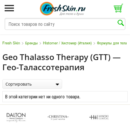
>
>
>
Fresh Skin
Бренды
Histomer / Хистомер (Италия)
Формулы для тела
Geo Thalasso Therapy (GTT) —
Гео-Талассотерапия
M
N
O
P
Q
S
T
V
W
Сортировать
В этой категории нет ни одного товара.