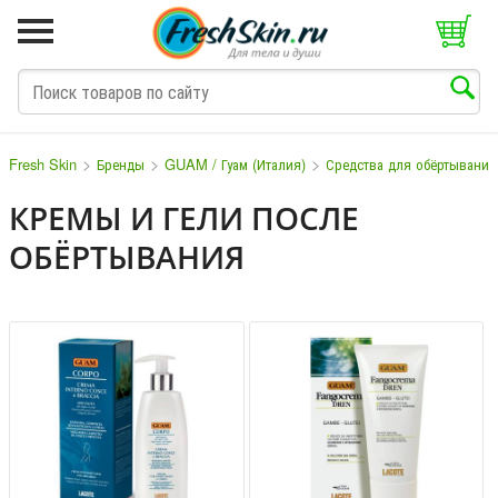
>
>
>
Fresh Skin
Бренды
GUAM / Гуам (Италия)
Средства для обёртываний
КРЕМЫ И ГЕЛИ ПОСЛЕ
ОБЁРТЫВАНИЯ
M
N
O
P
Q
S
T
V
W