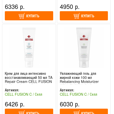
Фьюжн Си (Южная Корея)
Фьюжн Си (Южная Корея)
6336 р.
4950 р.
КУПИТЬ
КУПИТЬ
Крем для лица интенсивно
Увлажняющий гель для
восстанавливающий 50 мл TA
жирной кожи 100 мл
Repair Cream CELL FUSION
Rebalancing Moisturizer
C / Селл Фьюжн Си
CELL FUSION C / Селл
Фьюжн Си
Артикул:
Артикул:
CELL FUSION C / Селл
CELL FUSION C / Селл
Фьюжн Си (Южная Корея)
Фьюжн Си (Южная Корея)
6426 р.
6030 р.
КУПИТЬ
КУПИТЬ