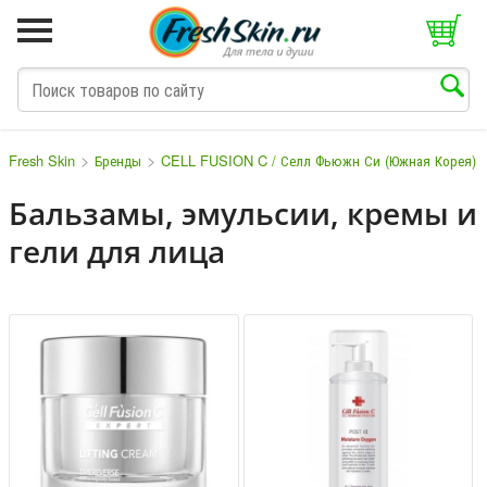
>
>
Fresh Skin
Бренды
CELL FUSION C / Селл Фьюжн Си (Южная Корея)
Бальзамы, эмульсии, кремы и
гели для лица
M
N
O
P
Q
S
T
V