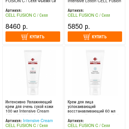
FUSION C / Селл Фьюжн Си
Intensive Lotion CELL Fusion
C / Селл Фьюжн Си
Артикул:
Артикул:
CELL FUSION C / Селл
CELL FUSION C / Селл
Фьюжн Си (Южная Корея)
Фьюжн Си (Южная Корея)
8460 р.
5850 р.
КУПИТЬ
КУПИТЬ
Интенсивно Увлажняющий
Крем для лица
крем для очень сухой кожи
успокаивающий
100 мл Intensive Cream
восстанавливающий 60 мл
CELL FUSION C/ Селл
Soothing Repair Cream Cell
Фьюжн Си
Fusion C / Селл Фьюжн Си
Артикул:
Intensive Cream
Артикул:
CELL FUSION C / Селл
CELL FUSION C / Селл