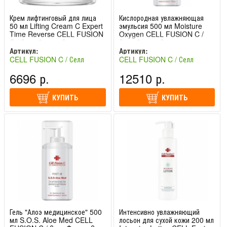
Крем лифтинговый для лица
Кислородная увлажняющая
50 мл Lifting Cream C Expert
эмульсия 500 мл Moisture
Time Reverse CELL FUSION
Oxygen CELL FUSION C /
C / Селл Фьюжн Си
Селл Фьюжн Си
Артикул:
Артикул:
CELL FUSION C / Селл
CELL FUSION C / Селл
Фьюжн Си (Южная Корея)
Фьюжн Си (Южная Корея)
6696 р.
12510 р.
КУПИТЬ
КУПИТЬ
Гель "Алоэ медицинское" 500
Интенсивно увлажняющий
мл S.O.S. Aloe Med CELL
лосьон для сухой кожи 200 мл