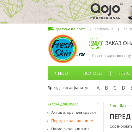
Доставка и Оплата
|
О магазине
|
Конт
ЗАКАЗ О
ЛИЦО
ВОЛОСЫ
ТЕЛО
A
B
C
D
Бренды по алфавиту:
КРАСКА ДЛЯ ВОЛОС
Fresh Skin
>
Активаторы для краски
ПЕРЕ
Перед окрашиванием
Сортировать
После окрашивания