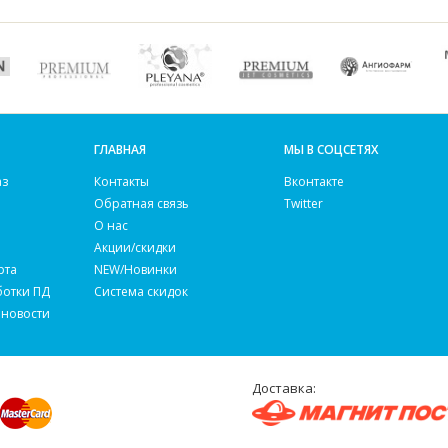
ГЛАВНАЯ
МЫ В СОЦСЕТЯХ
аз
Контакты
Вконтакте
Обратная связь
Twitter
О нас
Акции/скидки
рта
NEW/Новинки
ботки ПД
Система скидок
 новости
Доставка: