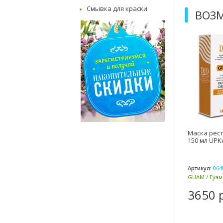
Смывка для краски
ВОЗМ
Маска рес
150 мл UPK
Артикул:
064
GUAM / Гуам 
3650 