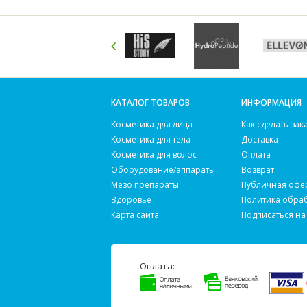
КАТАЛОГ ТОВАРОВ
ИНФОРМАЦИЯ
Косметика для лица
Как сделать зак
Косметика для тела
Доставка
Косметика для волос
Оплата
Оборудование/аппараты
Возврат
Мезо препараты
Публичная офе
Здоровье
Политика обра
Карта сайта
Подписаться на
Оплата: