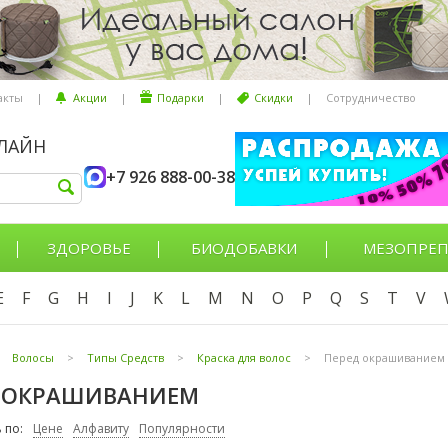
акты
|
Акции
|
Подарки
|
Скидки
|
Сотрудничество
НЛАЙН
+7 926 888-00-38
ЗДОРОВЬЕ
БИОДОБАВКИ
МЕЗОПРЕП
E
F
G
H
I
J
K
L
M
N
O
P
Q
S
T
V
Волосы
>
Типы Средств
>
Краска для волос
>
Перед окрашиванием
Д ОКРАШИВАНИЕМ
 по:
Цене
Алфавиту
Популярности