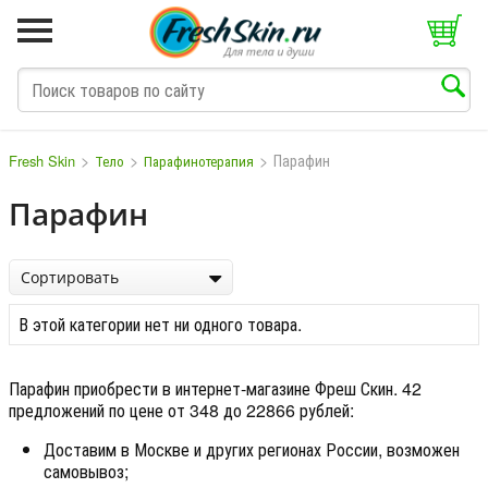
>
>
>
Парафин
Fresh Skin
Тело
Парафинотерапия
Парафин
M
N
O
P
Q
S
T
V
W
Сортировать
В этой категории нет ни одного товара.
Парафин приобрести в интернет-магазине Фреш Скин. 42
предложений по цене от 348 до 22866 рублей:
Доставим в Москве и других регионах России, возможен
самовывоз;