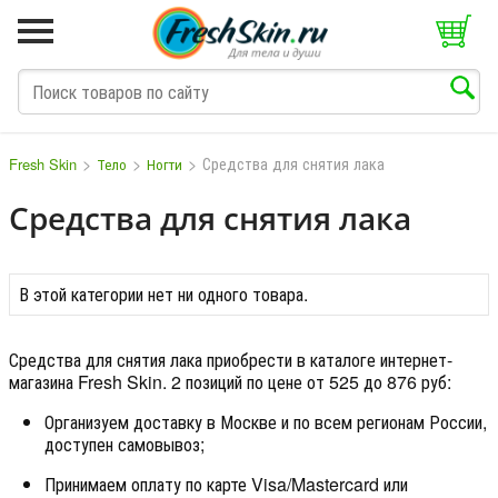
>
>
>
Средства для снятия лака
Fresh Skin
Тело
Ногти
Средства для снятия лака
M
N
O
P
Q
S
T
V
W
В этой категории нет ни одного товара.
Средства для снятия лака приобрести в каталоге интернет-
магазина Fresh Skin. 2 позиций по цене от 525 до 876 руб:
Организуем доставку в Москве и по всем регионам России,
доступен самовывоз;
Принимаем оплату по карте Visa/Mastercard или