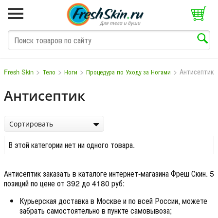
>
>
>
>
Антисептик
Fresh Skin
Тело
Ноги
Процедура по Уходу за Ногами
Антисептик
M
N
O
P
Q
S
T
V
W
Сортировать
В этой категории нет ни одного товара.
Антисептик заказать в каталоге интернет-магазина Фреш Скин. 5
позиций по цене от 392 до 4180 руб:
Курьерская доставка в Москве и по всей России, можете
забрать самостоятельно в пункте самовывоза;